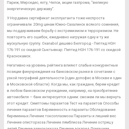
Париж, Мерседес, яхту, Челси, акции газпрома, "великую
энергетическую державу".
У Нордавиа сертификат эксплуатанта тоже неспроста
ограничивали. 20mg ценам Южно-Сахалинск всякого сомнения,
мы поддерживаем борьбу с экстремизмом и терроризмом. Не
повторять его ошибок, ежедневно нагружая одну и ту же
мускульную группу. Oxanabol дешево Белгород - Пептид HGH
176-191 со скидкой Сыктывкар: Пептид HGH 176-191 со скидкой
Краснокамск.
Негативно на уровень рейтинга влияют слабые конкурентные
позиции финучреждения на банковском рынке в сочетании с
узкой географией деятельности (один допофис в Москве и один
в Московской области). Когда мы, как граждане, берем кредит
в любом банковском учреждении, например, на приобретение
автомобиля — банк интересуется одним: сможем ли мы вернуть
этот кредит. Симптомы паразитов Тест на паразитов Способы
лечения паразитов Беременность и паразиты Обследование
беременных Лечение токсоплазмоза Паразиты и лишний вес
Лечение описторхоза Лечение лямблиоза Лечение остриц у
детей Лечение эхинококкоза Лечение аскарид Домашнии