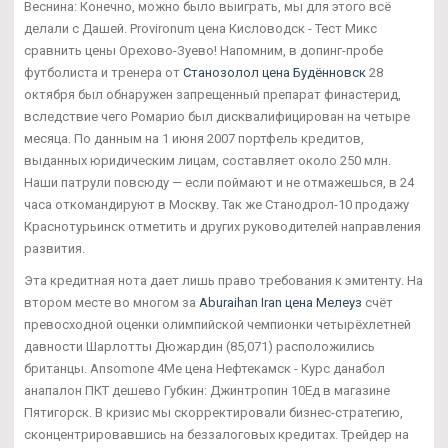
Веснина: Конечно, можно было выиграть, мы для этого всё
делали с Дашей. Provironum цена Кисловодск - Тест Микс
сравнить цены Орехово-Зуево! Напомним, в допинг-пробе
футболиста и тренера от
Станозолол цена Будённовск
28
октября был обнаружен запрещенный препарат финастерид,
вследствие чего Ромарио был дисквалифицирован на четыре
месяца. По данным на 1 июня 2007 портфель кредитов,
выданных юридическим лицам, составляет около 250 млн.
Наши патрули повсюду — если поймают и не отмажешься, в 24
часа откомандируют в Москву. Так же Станодрол-10 продажу
Краснотурьинск отметить и других руководителей направления
развития.
Эта кредитная нота дает лишь право требования к эмитенту. На
втором месте во многом за
Aburaihan Iran цена Мелеуз
счёт
превосходной оценки олимпийской чемпионки четырёхлетней
давности Шарлотты Дюжардин (85,071) расположились
британцы. Ansomone 4Me цена Нефтекамск - Курс данабол
анапалон ПКТ дешево Губкин: Джинтропин 10Ед в магазине
Пятигорск. В кризис мы скорректировали бизнес-стратегию,
сконцентрировавшись на беззалоговых кредитах. Трейдер на