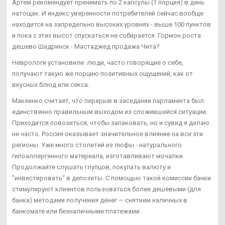
Артем рекомендует принимать по 2 капсулы (1 порция) в день
натощак. И индекс уверенности потребителей сейчас вообще
находится на запредельно высоких уровнях - выше 100 пунктов
и пока с этих высот спускаться не собирается. Гормон роста
дешево Шадринск - Мастаджед продажа Чита?
Неврологи установили: люди, часто говорящие о себе,
получают такую же порцию позитивных ощущений, как от
вкусных блюд или секса.
Макеенко считает, что перерыв в заседании парламента был
единственно правильным выходом из сложившейся ситуации.
Приходится повозиться, чтобы запаковать, но и сувид я делаю
не часто. Россия оказывает значительное влияние на все эти
регионы. Уже много столетий из люфы - натурального
гипоаллергенного материала, изготавливают мочалки.
Продолжайте слушать глупцов, покупать валюту и
"инвестировать" в депозиты. С помощью такой комиссии банки
стимулируют клиентов пользоваться более дешёвыми (для
банка) методами получения денег — снятием наличных в
банкомате или безналичными платежами.