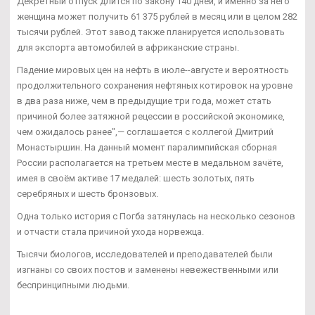
Декретный отпуск длится по закону 140 дней, и именно за него
женщина может получить 61 375 рублей в месяц или в целом 282
тысячи рублей. Этот завод также планируется использовать
для экспорта автомобилей в африканские страны.
Падение мировых цен на нефть в июле--августе и вероятность
продолжительного сохранения нефтяных котировок на уровне
в два раза ниже, чем в предыдущие три года, может стать
причиной более затяжной рецессии в российской экономике,
чем ожидалось ранее",— соглашается с коллегой Дмитрий
Монастыршин. На данный момент паралимпийская сборная
России располагается на третьем месте в медальном зачёте,
имея в своём активе 17 медалей: шесть золотых, пять
серебряных и шесть бронзовых.
Одна только история с Погба затянулась на несколько сезонов
и отчасти стала причиной ухода норвежца.
Тысячи биологов, исследователей и преподавателей были
изгнаны со своих постов и заменены невежественными или
беспринципными людьми.