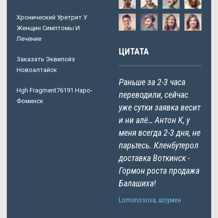
Хронический Уретрит У
Женщин Симптомы И
Лечение
ЦИТАТА
Заказать Эквипойз
Новоалтайск
Раньше за 2-3 часа
Hgh Fragment76191 Наро-
переводили, сейчас
Фоминск
уже сутки заявка весит
и ни алё… Антон К, у
меня всегда 2-3 дня, не
парьтесь. Кленбутерол
доставка Воткинск -
Гормон роста продажа
Балашиха!
Lomonosova, шоумен