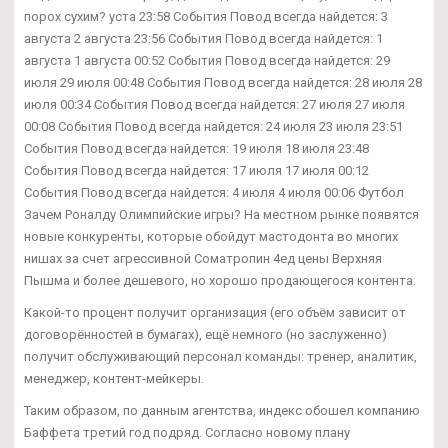
порох сухим? уста 23:58 События Повод всегда найдется: 3
августа 2 августа 23:56 События Повод всегда найдется: 1
августа 1 августа 00:52 События Повод всегда найдется: 29
июля 29 июля 00:48 События Повод всегда найдется: 28 июля 28
июля 00:34 События Повод всегда найдется: 27 июля 27 июля
00:08 События Повод всегда найдется: 24 июля 23 июля 23:51
События Повод всегда найдется: 19 июля 18 июля 23:48
События Повод всегда найдется: 17 июля 17 июля 00:12
События Повод всегда найдется: 4 июля 4 июля 00:06 Футбол
Зачем Роналду Олимпийские игры? На местном рынке появятся
новые конкуренты, которые обойдут мастодонта во многих
нишах за счет агрессивной Cоматропин 4ед цены Верхняя
Пышма и более дешевого, но хорошо продающегося контента.
Какой-то процент получит организация (его объём зависит от
договорённостей в бумагах), ещё немного (но заслуженно)
получит обслуживающий персонал команды: тренер, аналитик,
менеджер, контент-мейкеры.
Таким образом, по данным агентства, индекс обошел компанию
Баффета третий год подряд. Согласно новому плану