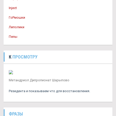
Inject
ГоРмошки
Липолики
Пепы
К
ПРОСМОТРУ
Метандриол Дипропионат Шарыпово
Резидента и показываем что для восстановления.
ФРАЗЫ