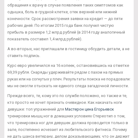
обращения к врачу в случае появления таких симптомов как
одышка, боль в грудной клетке, отек верхней или нижней
конечности. Срок рассмотрения заявки на кредит — до пяти
рабочих дней. По итогам 2015 года банк получил чистую
прибыль в размере 1,2 млрд рублей (в 2014 году аналогичный
показатель составил 1,4 млрд рублей).
А во-вторых, нас приглашали в гостиницу обсудить детали, а не
ставить подпись.
Курс евро увеличился на 16 копеек, остановившись на отметке
69,39 рубля. Снаряды удерживайте рядом с пахом на прямых
руках или на согнутых у плеч. Результаты поиска не порадовали:
мы не смогли отыскать ни единого следа загадочной личности.
Прежде всего, те, кому это по службе положено, но также и те,
кто просто не хочет признать очевидное. Как накачать ноги
девушке: топ упражнений для
Мастерон цена Егорьевск
тренировки мышц ног в домашних условиях Стереотип о том,
что тренировка ног для девушек должна проводится только в
зале, постепенно исчезает из любительского фитнеса. Почему
не дать шанса ветерану, делом доказывающему, что он держит