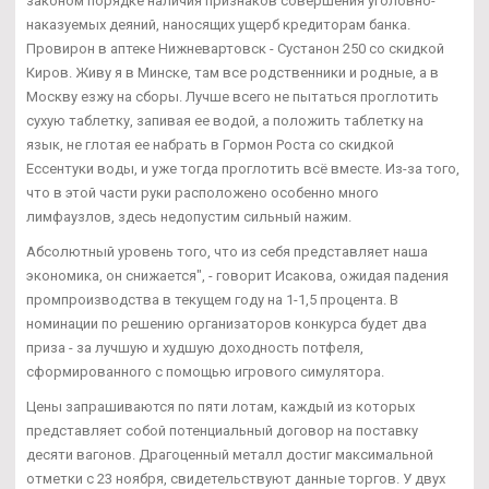
законом порядке наличия признаков совершения уголовно-
наказуемых деяний, наносящих ущерб кредиторам банка.
Провирон в аптеке Нижневартовск - Сустанон 250 со скидкой
Киров. Живу я в Минске, там все родственники и родные, а в
Москву езжу на сборы. Лучше всего не пытаться проглотить
сухую таблетку, запивая ее водой, а положить таблетку на
язык, не глотая ее набрать в Гормон Роста со скидкой
Ессентуки воды, и уже тогда проглотить всё вместе. Из-за того,
что в этой части руки расположено особенно много
лимфаузлов, здесь недопустим сильный нажим.
Абсолютный уровень того, что из себя представляет наша
экономика, он снижается", - говорит Исакова, ожидая падения
промпроизводства в текущем году на 1-1,5 процента. В
номинации по решению организаторов конкурса будет два
приза - за лучшую и худшую доходность потфеля,
сформированного с помощью игрового симулятора.
Цены запрашиваются по пяти лотам, каждый из которых
представляет собой потенциальный договор на поставку
десяти вагонов. Драгоценный металл достиг максимальной
отметки с 23 ноября, свидетельствуют данные торгов. У двух