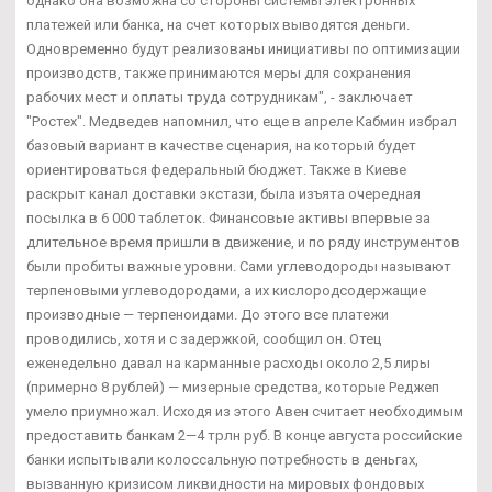
однако она возможна со стороны системы электронных
платежей или банка, на счет которых выводятся деньги.
Одновременно будут реализованы инициативы по оптимизации
производств, также принимаются меры для сохранения
рабочих мест и оплаты труда сотрудникам", - заключает
"Ростех". Медведев напомнил, что еще в апреле Кабмин избрал
базовый вариант в качестве сценария, на который будет
ориентироваться федеральный бюджет. Также в Киеве
раскрыт канал доставки экстази, была изъята очередная
посылка в 6 000 таблеток. Финансовые активы впервые за
длительное время пришли в движение, и по ряду инструментов
были пробиты важные уровни. Сами углеводороды называют
терпеновыми углеводородами, а их кислородсодержащие
производные — терпеноидами. До этого все платежи
проводились, хотя и с задержкой, сообщил он. Отец
еженедельно давал на карманные расходы около 2,5 лиры
(примерно 8 рублей) — мизерные средства, которые Реджеп
умело приумножал. Исходя из этого Авен считает необходимым
предоставить банкам 2—4 трлн руб. В конце августа российские
банки испытывали колоссальную потребность в деньгах,
вызванную кризисом ликвидности на мировых фондовых