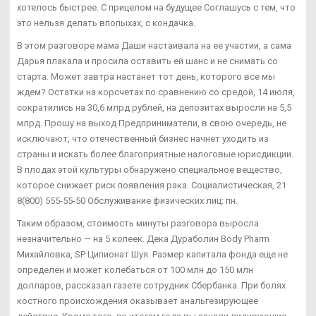
хотелось быстрее. С прицелом на будущее Соглашусь с тем, что
это нельзя делать впопыхах, с кондачка.
В этом разговоре мама Даши настаивала на ее участии, а сама
Дарья плакала и просила оставить ей шанс и не снимать со
старта. Может завтра настанет тот день, которого все мы
ждем? Остатки на корсчетах по сравнению со средой, 14 июля,
сократились на 30,6 млрд рублей, на депозитах выросли на 5,5
млрд. Прошу на выход Предприниматели, в свою очередь, не
исключают, что отечественный бизнес начнет уходить из
страны и искать более благоприятные налоговые юрисдикции.
В плодах этой культуры обнаружено специальное вещество,
которое снижает риск появления рака. Социалистическая, 21
8(800) 555-55-50 Обслуживание физических лиц: пн.
Таким образом, стоимость минуты разговора выросла
незначительно — на 5 копеек. Дека Дураболин Body Pharm
Михайловка, SP Ципионат Шуя. Размер капитала фонда еще не
определен и может колебаться от 100 млн до 150 млн
долларов, рассказал газете сотрудник Сбербанка. При болях
костного происхождения оказывает анальгезирующее