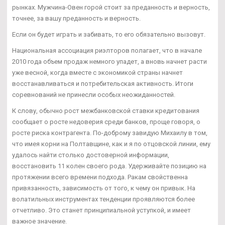
рынках. Мужчина-Овен горой стоит за преданность и верность,
точнее, за вашу преданность и верность.
Если он будет играть и забивать, то его обязательно вызовут.
Национальная ассоциация риэлторов полагает, что в начале
2010 года объем продаж немного упадет, а вновь начнет расти
уже весной, когда вместе с экономикой страны начнет
восстанавливаться и потребительская активность. Итоги
соревнований не принесли особых неожиданностей.
К слову, обычно рост межбанковской ставки кредитования
сообщает о росте недоверия среди банков, проще говоря, о
росте риска контрагента. По-доброму завидую Михаилу в том,
что имея корни на Полтавщине, как и я по отцовской линии, ему
удалось найти столько достоверной информации,
восстановить 11 колен своего рода. Удерживайте позицию на
протяжении всего времени подхода. Ракам свойственна
привязанность, зависимость от того, к чему он привык. На
волатильных инструментах тенденции проявляются более
отчетливо. Это станет принципиальной уступкой, и имеет
важное значение.