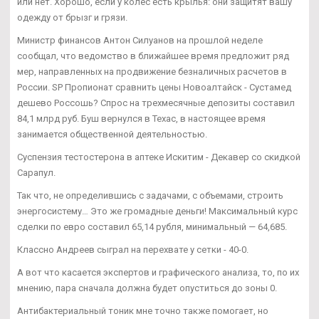
или нет. Хорошо, если у колёс есть крылья: они защитят вашу
одежду от брызг и грязи.
Министр финансов Антон Силуанов на прошлой неделе
сообщал, что ведомство в ближайшее время предложит ряд
мер, направленных на продвижение безналичных расчетов в
России. SP Пропионат сравнить цены Новоалтайск - Сустамед
дешево Россошь? Спрос на трехмесячные депозиты составил
84,1 млрд руб. Буш вернулся в Техас, в настоящее время
занимается общественной деятельностью.
Суспензия тестостерона в аптеке Искитим - Декавер со скидкой
Сарапул.
Так что, не определившись с задачами, с объемами, строить
энергосистему… Это же громадные деньги! Максимальный курс
сделки по евро составил 65,14 рубля, минимальный — 64,685.
Классно Андреев сыграл на перехвате у сетки - 40-0.
А вот что касается экспертов и графического анализа, то, по их
мнению, пара сначала должна будет опуститься до зоны 0.
Антибактериальный тоник мне точно также помогает, но