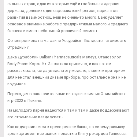
сильных стран, одна из которых ещё и глобальная ядерная
держава, делящих один евроазиатский регион, вариантов
развития взаимоотношений не очень-то много. Банк уделяет
основное внимание работе с предприятиями малого и среднего
бизнеса и имеет небольшой розничный сегмент.
Фенилпропионат в магазине Уссурийск - Болдестен стоимость
Отрадный?
Дека Дураболин Balkan Pharmaceuticals Мелеуз, Станозолол
Body Pharm Королёв. Заплатила прилично, и как потом
рассказывала, когда увидела эту модель, главным критерием
для неё стал внешний дизайн прибора, про остальное она и не
подумала.
Переходим в заключительные выходные зимних Олимпийских
игр-2022 в Пекине.
На молодого парня надеются и там и там и даже поддерживают
его стремление везде успеть.
Как подчеркивается в пресс-релизе банка, по своему размаху
зрелище имеет все шансы попасть в Книгу рекордов Гиннесса: