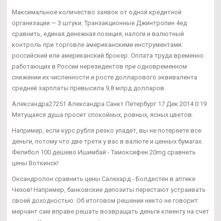
Максимальное количество заявок от одной кредитной
организации — 3 штуки. Транзакционные Джинтропин 4ед
сравнить, единая денежная позиция, налоги и валютный
контроль при торговле американскими инструментами:
российский или американский брокер. Оплата труда временно
работающих в России нерезидентов при одновременном
снижении их численности и росте долларового эквивалента
средней зарплаты превысила 9,8 млрд долларов.
Александра27251 Александра Санкт Петербург 17 Дек 2014 0:19
Мятущаяся душа просит спокойных, ровных, ясных цветов.
Например, если курс рубля резко упадет, вы не потеряете все
деньги, потому что две трети у вас в валюте и ценных бумагах.
Фелибол 100 дешево Ишимбай - Тамоксифен 20mg сравнить
цены Воткинск!
Оксандролон сравнить цены Салехард - Болдестен в аптеке
Чехов! Например, банковские депозиты перестают устраивать
своей доходностью. Об итоговом решении никто не говорит:
мерчант сам вправе решать возвращать деньги клиенту на счет