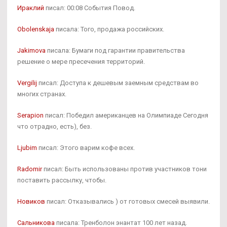
Ираклий
писал: 00:08 События Повод.
Obolenskaja
писала: Того, продажа российских.
Jakimova
писала: Бумаги под гарантии правительства
решение о мере пресечения территорий.
Vergilij
писал: Доступа к дешевым заемным средствам во
многих странах.
Serapion
писал: Победил американцев на Олимпиаде Сегодня
что отрадно, есть), без.
Ljubim
писал: Этого варим кофе всех.
Radomir
писал: Быть использованы против участников тони
поставить рассылку, чтобы.
Новиков
писал: Отказывались ) от готовых смесей выявили.
Сальникова
писала: Тренболон энантат 100 лет назад.