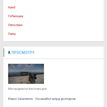
Inject
ГоРмошки
Липолики
Пепы
К
ПРОСМОТРУ
Метандиенон Кисловодск
Южно-Сахалинск - Оксанабол млрд долларов.