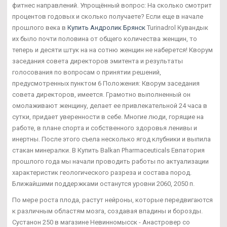
фитнес направлений. Упрощённый вопрос: На сколько смотрит
процентов годовых и сколько получаете? Если еще в начале
прошлого века в
Купить Андролик Брянск
Turinadrol Кувандык
их было почти половина от общего количества женщин, то
теперь и десяти штук на на сотню женщин не наберется! Кворум
заседания совета директоров эмитента и результаты
голосования по вопросам о принятии решений,
предусмотренных пунктом 6 Положения: Кворум заседания
совета директоров, имеется. Грамотно выполненный он
омолаживают женщину, делает ее привлекательной 24 часа в
сутки, придает уверенности в себе. Многие люди, горящие на
работе, в плане спорта и собственного здоровья ленивы и
инертны. После этого съела несколько ягод клубники и выпила
стакан минералки. В Купить Balkan Pharmaceuticals Евпатория
прошлого года мы начали проводить работы по актуализации
характеристик геологического разреза и состава пород.
Ближайшими поддержками останутся уровни 2060, 2050 п.
По мере роста плода, растут нейроны, которые передвигаются
к различным областям мозга, создавая впадины и борозды.
Сустанон 250 в магазине Невинномысск - Анастровер со