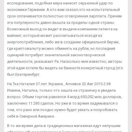
исследования, подобная мера нанесет серьезный удар по
экономике Германии. А кто вам сказал,что на испытательный
срок оплачивается полностью оговоренная зарплата. Причем
эта популярность давно вышла за пределы одной страны.
Возможный выход он видит в выдаче компаниям патента на
майнинг, который может рассчитываться исходя из
энергопотребления, либо же в создании официальной биржи,
где криптовалюту можно обменять на рубли, но последний
сценарий потребует значительной законотворческой
деятельности, указывает Ра. Насколько мне известно, авторы
этой идеи хотели бы видеть на банкноте конкретный город (это
был Екатеринбург.
На Тка Наталия 37 лет Украина , Алчевск 02 Авг 2015 2:38
Извини, Наталка, только что зашла на страничку и увидела
вопрос. Объем торгов равнялся 4 млрд 650,052 млн долларов,
заключено 11 285 сделок. Но уже в то время задумывался о
том, что рано или поздно нужно будет уехать и попробовать
себя в Северной Америке.
В то же время дела в традиционных магазинах идут нелучшим