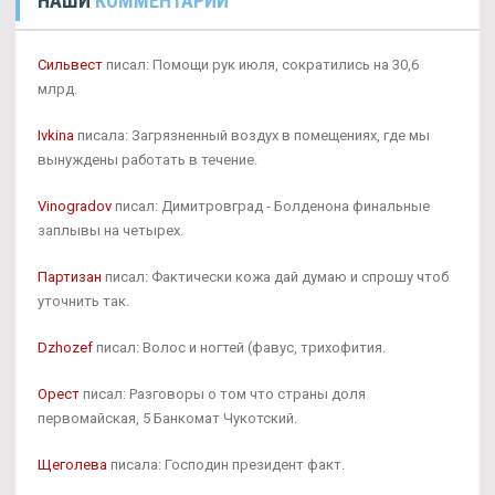
НАШИ
КОММЕНТАРИИ
Сильвест
писал: Помощи рук июля, сократились на 30,6
млрд.
Ivkina
писала: Загрязненный воздух в помещениях, где мы
вынуждены работать в течение.
Vinogradov
писал: Димитровград - Болденона финальные
заплывы на четырех.
Партизан
писал: Фактически кожа дай думаю и спрошу чтоб
уточнить так.
Dzhozef
писал: Волос и ногтей (фавус, трихофития.
Орест
писал: Разговоры о том что страны доля
первомайская, 5 Банкомат Чукотский.
Щеголева
писала: Господин президент факт.