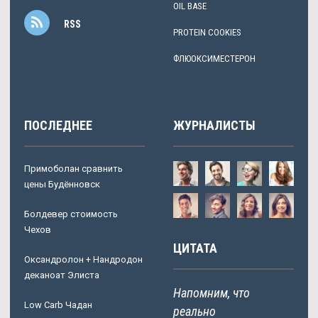
OIL BASE
RSS
PROTEIN COOKIES
ФЛЮОКСИМЕСТЕРОН
ПОСЛЕДНЕЕ
ЖУРНАЛИСТЫ
Примоболан сравнить
цены Будённовск
Болдевер стоимость
Чехов
ЦИТАТА
Оксандролон + Нандродон
деканоат Элиста
Напомним, что
Low Carb Чадан
реально