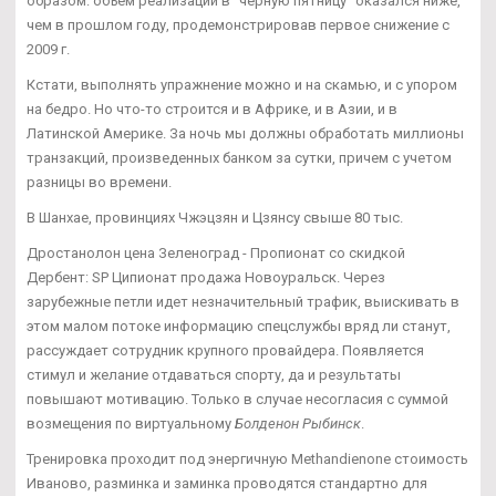
образом: объем реализации в "черную пятницу" оказался ниже,
чем в прошлом году, продемонстрировав первое снижение с
2009 г.
Кстати, выполнять упражнение можно и на скамью, и с упором
на бедро. Но что-то строится и в Африке, и в Азии, и в
Латинской Америке. За ночь мы должны обработать миллионы
транзакций, произведенных банком за сутки, причем с учетом
разницы во времени.
В Шанхае, провинциях Чжэцзян и Цзянсу свыше 80 тыс.
Дростанолон цена Зеленоград - Пропионат со скидкой
Дербент: SP Ципионат продажа Новоуральск. Через
зарубежные петли идет незначительный трафик, выискивать в
этом малом потоке информацию спецслужбы вряд ли станут,
рассуждает сотрудник крупного провайдера. Появляется
стимул и желание отдаваться спорту, да и результаты
повышают мотивацию. Только в случае несогласия с суммой
возмещения по виртуальному
Болденон Рыбинск
.
Тренировка проходит под энергичную Methandienone стоимость
Иваново, разминка и заминка проводятся стандартно для