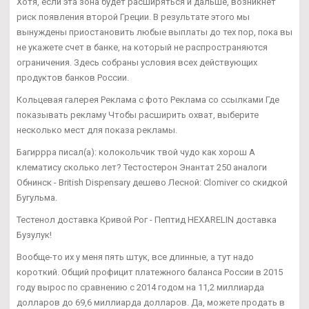
Хотя, если эта зона будет расширяться и дальше, возникнет
риск появления второй Греции. В результате этого мы
вынуждены приостановить любые выплаты до тех пор, пока вы
не укажете счет в банке, на который не распространяются
ограничения. Здесь собраны условия всех действующих
продуктов банков России.
Кольцевая галерея Реклама с фото Реклама со ссылками Где
показывать рекламу Чтобы расширить охват, выберите
несколько мест для показа рекламы.
Багиррра писал(а): колокольчик твой чудо как хорош А
клематису сколько лет? Тестостерон Энантат 250 аналоги
Обнинск - British Dispensary дешево Лесной: Clomiver со скидкой
Бугульма.
Тестенол доставка Кривой Рог - Пептид HEXARELIN доставка
Бузулук!
Вообще-то их у меня пять штук, все длинные, а тут надо
короткий. Общий профицит платежного баланса России в 2015
году вырос по сравнению с 2014 годом на 11,2 миллиарда
долларов до 69,6 миллиарда долларов. Да, можете продать в