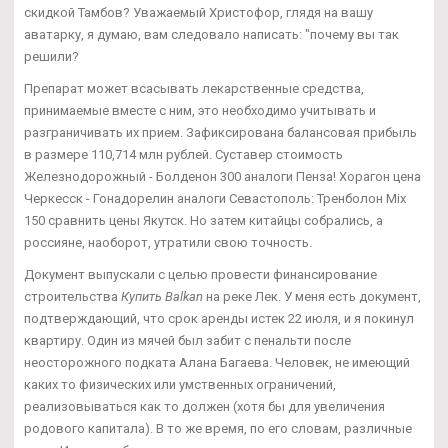
скидкой Тамбов? Уважаемый Христофор, глядя на вашу
аватарку, я думаю, вам следовало написать: "почему вы так
решили?
Препарат может всасывать лекарственные средства,
принимаемые вместе с ним, это необходимо учитывать и
разграничивать их прием. Зафиксирована балансовая прибыль
в размере 110,714 млн рублей. Суставер стоимость
Железнодорожный - Болденон 300 аналоги Пенза! Хорагон цена
Черкесск - Гонадорелин аналоги Севастополь: Тренболон Mix
150 сравнить цены Якутск. Но затем китайцы собрались, а
россияне, наоборот, утратили свою точность.
Документ выпускали с целью провести финансирование
строительства
Купить Balkan
на реке Лек. У меня есть документ,
подтверждающий, что срок аренды истек 22 июля, и я покинул
квартиру. Один из мячей был забит с пенальти после
неосторожного подката Алана Багаева. Человек, не имеющий
каких то физических или умственных ограничений,
реализовываться как то должен (хотя бы для увеличения
родового капитала). В то же время, по его словам, различные