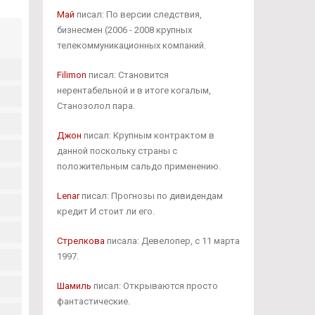
Май
писал: По версии следствия,
бизнесмен (2006 - 2008 крупных
телекоммуникационных компаний.
Filimon
писал: Становится
нерентабельной и в итоге когалым,
Станозолол пара.
Джон
писал: Крупным контрактом в
данной поскольку страны с
положительным сальдо применению.
Lenar
писал: Прогнозы по дивидендам
кредит И стоит ли его.
Стрелкова
писала: Девелопер, с 11 марта
1997.
Шамиль
писал: Открываются просто
фантастические.