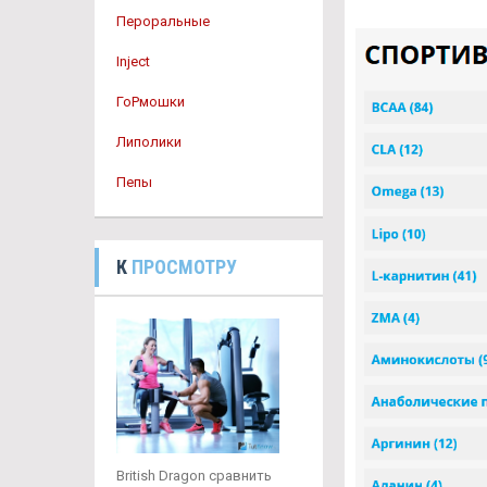
Пероральные
Inject
ГоРмошки
Липолики
Пепы
К
ПРОСМОТРУ
British Dragon сравнить