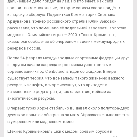
дальнейшем дело пойдет на лад. Но кто знает, как себя
проявит новое поколение, которое совсем скоро придёт в
канадскую сборную. Поделиться Комментарии Светлана
Ардуванова, тренер российского стрелка Юлии Зыковой,
рассказала, что помешало её подопечной завоевать золотую
медаль на Олимпийских играх — 2020 в Токио. Кроме того,
сказалось сообщение об очередном падении международных
резервов России.
После 24 февраля международные спортивные федерации друг
за другом начали запрещать россиянам участвовать в
соревнованиях под Clenbuterol эгидой со скидкой. В мире
существует теория, что все запасы такого жизненно важного
ресурса, как нефть, вскоре иссякнут, что приведет к
исчезновению ряда стран, и, как следствие, войнам за
энергетические ресурсы.
В первых турах Хорхе стабильно выдавал около полутора-двух
десятков попыток обыгрыша за матч. Упражнение выполняется
в умеренном или медленном темпе.
Щекино Куриные крылышки с медом, соевым соусом и