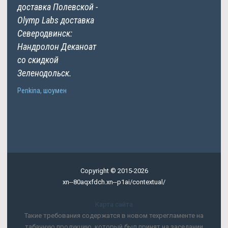
доставка Полевской -
Olymp Labs доставка
Северодвинск:
Нандролон Деканоат
со скидкой
Зеленодольск.
Penkina, шоумен
Copyright © 2015-2026
xn--80aqxfdch.xn--p1ai/contextual/
Карта сайта
Такие требования содержатся в новом техрегламенте на
табачную продукцию, который был принят на заседании