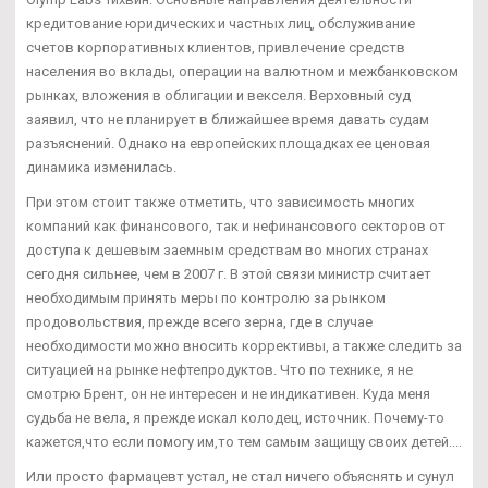
кредитование юридических и частных лиц, обслуживание
счетов корпоративных клиентов, привлечение средств
населения во вклады, операции на валютном и межбанковском
рынках, вложения в облигации и векселя. Верховный суд
заявил, что не планирует в ближайшее время давать судам
разъяснений. Однако на европейских площадках ее ценовая
динамика изменилась.
При этом стоит также отметить, что зависимость многих
компаний как финансового, так и нефинансового секторов от
доступа к дешевым заемным средствам во многих странах
сегодня сильнее, чем в 2007 г. В этой связи министр считает
необходимым принять меры по контролю за рынком
продовольствия, прежде всего зерна, где в случае
необходимости можно вносить коррективы, а также следить за
ситуацией на рынке нефтепродуктов. Что по технике, я не
смотрю Брент, он не интересен и не индикативен. Куда меня
судьба не вела, я прежде искал колодец, источник. Почему-то
кажется,что если помогу им,то тем самым защищу своих детей....
Или просто фармацевт устал, не стал ничего объяснять и сунул