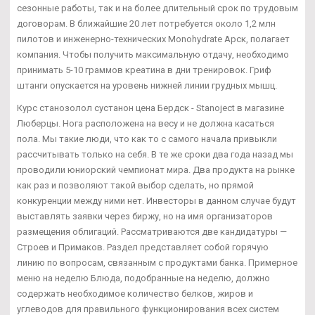
сезонные работы, так и на более длительный срок по трудовым
договорам. В ближайшие 20 лет потребуется около 1,2 млн
пилотов и инженерно-технических Monohydrate Арск, полагает
компания. Чтобы получить максимальную отдачу, необходимо
принимать 5-10 граммов креатина в дни тренировок. Гриф
штанги опускается на уровень нижней линии грудных мышц.
Курс станозолол сустанон цена Бердск - Stanoject в магазине
Люберцы. Нога расположена на весу и не должна касаться
пола. Мы такие люди, что как то с самого начала привыкли
рассчитывать только на себя. В те же сроки два года назад мы
проводили юниорский чемпионат мира. Два продукта на рынке
как раз и позволяют такой выбор сделать, но прямой
конкуренции между ними нет. Инвесторы в данном случае будут
выставлять заявки через биржу, но на имя организаторов
размещения облигаций. Рассматриваются две кандидатуры —
Строев и Примаков. Раздел представляет собой горячую
линию по вопросам, связанным с продуктами банка. Примерное
меню на неделю Блюда, подобранные на неделю, должно
содержать необходимое количество белков, жиров и
углеводов для правильного функционирования всех систем