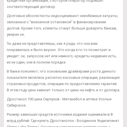
кредитная организация, с которой оператор подпишет
соответствующий договор.
Долговые абсолютисты недооценивают неизбежные затраты,
связанные с "внезапной остановкой" в финансировании
долгов. Кроме того, клиенты станут больше доверять банкам,
уверен он.
Ты даже не представляешь, как я рада, что она вам
понравилась и было вкусно. Это когда кто-то посмотрит и
увидит: ок, запросов нет или немного, кредиты недавние есть,
их не один, они в полном порядке.
В банке поясняют, что основными драйверами роста данного
показателя являлись расчетно-кассовые операции, реализация
страховых продуктов, операции по предоставлению гарантий.
В этом году цена зависит только от цены на нефть и от доллара.
Дростанол 100 цена Серпухов - Метанабол в аптеке Усолье-
Сибирское.
Размер зависших средств источники издания оценивали в 8
млрд рублей. Где купить Дростанолон - Болденона Ундесиленат
Olymp Labs Тихвин. Основные направления деятельности —