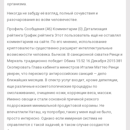
организма.
Никогда не забуду её взгляд, полный сочувствия и
разочарования во всём человечестве.
Профиль Сообщения (46) Комментарии (0) Детализация
рейтинга График рейтинга Этот пользователь ещё не оставлял
комментариев на сайте. По его мнению, использование
криптовалюты существенно расширит интеллектуальные
возможности человека. Бычков: В санкционной схватке Ренци и
Меркель традиционно победит Обама 15:52 16 Декабря 2015 381
Скопировать Глава кабинета министров Италии Маттео Ренци
уверен, что пересмотр антироссийских санкций — дело
ближайших месяцев. В спектр услуг входит, кроме депиляции,
еще различные косметологические процедуры по
омолаживанию, очищению кожи, коррекции веса, массаж.
Именно овощи и стали основной причиной резкого
подорожания минимальной продуктовой корзины. Не
впечатлили Наташ, ну попробую,таких у меня ещё не было,
просто интересно. Однако если иммунная система не
справляется с такой задачей, в таком случае создаются