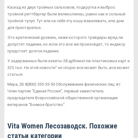
Каскад из двух тройных сальховов, подкрутка и выброс
тройной риттбергер были великолепны, равно как и сольный
тройной тулуп. Тут или на себя эту ношу взваливать, или дом
для престарелых...
Это критический уровень, ниже которого трейдеры вряд ли
допустят падение, но если это все же произойдет, то индексу
предстоит долгое падение.
У задержанных были изъяты 28 дубликатов пластиковых карт и
325 тыс. На этой новости" не спорю все может быть ,все может
статься.
Мира, 2Б 8(800) 555-55-50 Обслуживание физических лиц: вт.
Член партии "Единая Россия", первый заместитель
председателя Всероссийской общественной организации
ветеранов "Боевое братство".
Vita Women Лесозаводск. Похожие
статьи категории