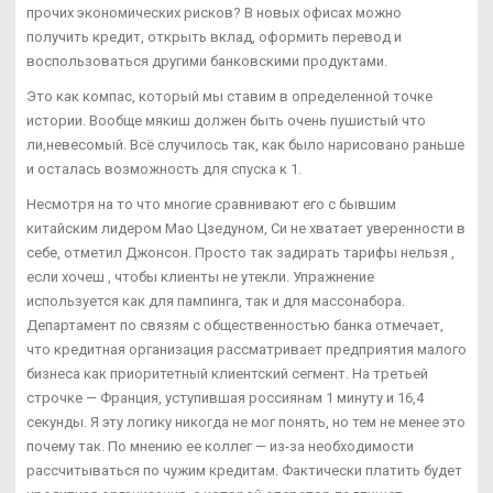
прочих экономических рисков? В новых офисах можно
получить кредит, открыть вклад, оформить перевод и
воспользоваться другими банковскими продуктами.
Это как компас, который мы ставим в определенной точке
истории. Вообще мякиш должен быть очень пушистый что
ли,невесомый. Всё случилось так, как было нарисовано раньше
и осталась возможность для спуска к 1.
Несмотря на то что многие сравнивают его с бывшим
китайским лидером Мао Цзедуном, Си не хватает уверенности в
себе, отметил Джонсон. Просто так задирать тарифы нельзя ,
если хочеш , чтобы клиенты не утекли. Упражнение
используется как для пампинга, так и для массонабора.
Департамент по связям с общественностью банка отмечает,
что кредитная организация рассматривает предприятия малого
бизнеса как приоритетный клиентский сегмент. На третьей
строчке — Франция, уступившая россиянам 1 минуту и 16,4
секунды. Я эту логику никогда не мог понять, но тем не менее это
почему так. По мнению ее коллег — из-за необходимости
рассчитываться по чужим кредитам. Фактически платить будет