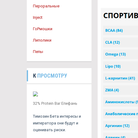
Пероральные
Inject
ГоРмошки
Липолики
Пепы
К
ПРОСМОТРУ
32% Protein Bar Епифань
Tимозин Бета интересы и
императора они будут и
оценивать риски.