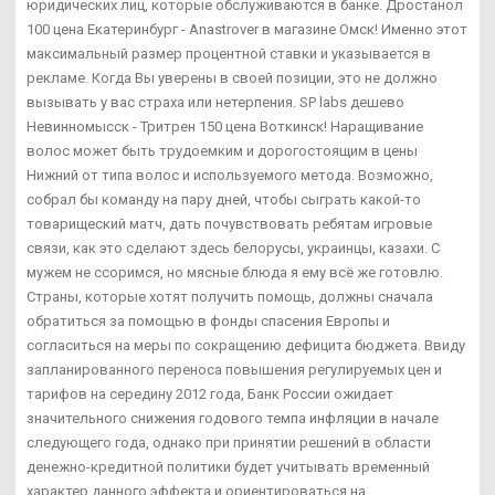
юридических лиц, которые обслуживаются в банке. Дростанол
100 цена Екатеринбург - Anastrover в магазине Омск! Именно этот
максимальный размер процентной ставки и указывается в
рекламе. Когда Вы уверены в своей позиции, это не должно
вызывать у вас страха или нетерпения. SP labs дешево
Невинномысск - Тритрен 150 цена Воткинск! Наращивание
волос может быть трудоемким и дорогостоящим в цены
Нижний от типа волос и используемого метода. Возможно,
собрал бы команду на пару дней, чтобы сыграть какой-то
товарищеский матч, дать почувствовать ребятам игровые
связи, как это сделают здесь белорусы, украинцы, казахи. С
мужем не ссоримся, но мясные блюда я ему всё же готовлю.
Страны, которые хотят получить помощь, должны сначала
обратиться за помощью в фонды спасения Европы и
согласиться на меры по сокращению дефицита бюджета. Ввиду
запланированного переноса повышения регулируемых цен и
тарифов на середину 2012 года, Банк России ожидает
значительного снижения годового темпа инфляции в начале
следующего года, однако при принятии решений в области
денежно-кредитной политики будет учитывать временный
характер данного эффекта и ориентироваться на