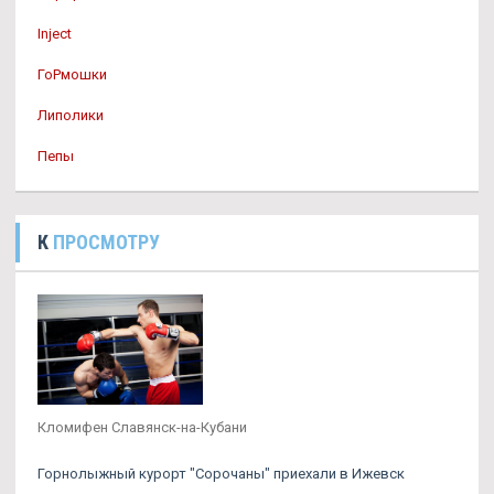
Inject
ГоРмошки
Липолики
Пепы
К
ПРОСМОТРУ
Кломифен Славянск-на-Кубани
Горнолыжный курорт "Сорочаны" приехали в Ижевск