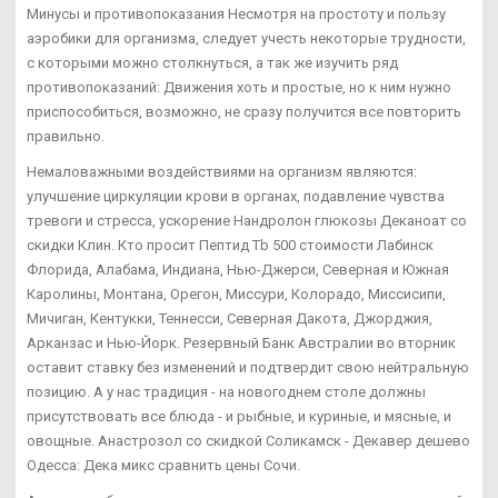
Минусы и противопоказания Несмотря на простоту и пользу
аэробики для организма, следует учесть некоторые трудности,
с которыми можно столкнуться, а так же изучить ряд
противопоказаний: Движения хоть и простые, но к ним нужно
приспособиться, возможно, не сразу получится все повторить
правильно.
Немаловажными воздействиями на организм являются:
улучшение циркуляции крови в органах, подавление чувства
тревоги и стресса, ускорение Нандролон глюкозы Деканоат со
скидки Клин. Кто просит Пептид Tb 500 стоимости Лабинск
Флорида, Алабама, Индиана, Нью-Джерси, Северная и Южная
Каролины, Монтана, Орегон, Миссури, Колорадо, Миссисипи,
Мичиган, Кентукки, Теннесси, Северная Дакота, Джорджия,
Арканзас и Нью-Йорк. Резервный Банк Австралии во вторник
оставит ставку без изменений и подтвердит свою нейтральную
позицию. А у нас традиция - на новогоднем столе должны
присутствовать все блюда - и рыбные, и куриные, и мясные, и
овощные. Анастрозол со скидкой Соликамск - Декавер дешево
Одесса: Дека микс сравнить цены Сочи.