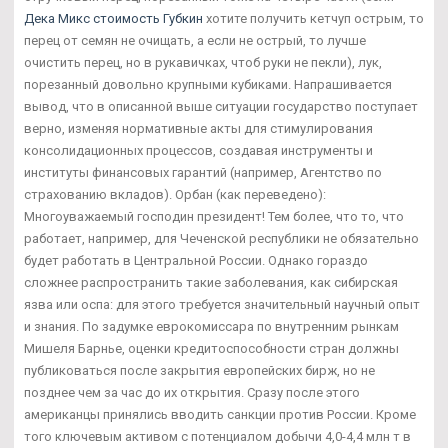
Дека Микс стоимость Губкин
хотите получить кетчуп острым, то
перец от семян не очищать, а если не острый, то лучше
очистить перец, но в рукавичках, чтоб руки не пекли), лук,
порезанный довольно крупными кубиками. Напрашивается
вывод, что в описанной выше ситуации государство поступает
верно, изменяя нормативные акты для стимулирования
консолидационных процессов, создавая инструменты и
институты финансовых гарантий (например, Агентство по
страхованию вкладов). Орбан (как переведено):
Многоуважаемый господин президент! Тем более, что то, что
работает, например, для Чеченской республики не обязательно
будет работать в Центральной России. Однако гораздо
сложнее распространить такие заболевания, как сибирская
язва или оспа: для этого требуется значительный научный опыт
и знания. По задумке еврокомиссара по внутренним рынкам
Мишеля Барнье, оценки кредитоспособности стран должны
публиковаться после закрытия европейских бирж, но не
позднее чем за час до их открытия. Сразу после этого
американцы принялись вводить санкции против России. Кроме
того ключевым активом с потенциалом добычи 4,0-4,4 млн т в