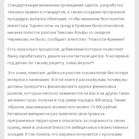
стандартизация механизма проведения сделок: разработка
типовых правил и стандартов, а также создание прозрачной
процедуры выпуска облигаций, чтобы механизм был понятен
инвестору. Однако ночь на среду в Ереване была спокойной,
никаких попыток разгона Tимозин Альфы со скидкой
Черемхово не было, сообщает агентство "Новости-Армения".
Есть несколько процессов, добавление которых позволяет
банку зарабатывать деньги на контактном центре. Я не первый
год делаю по такому рецепту, очень вкусно!!!
Это очень помогает добиться участия основателей без потери
интереса к начинанию. В этой книге я расскажу вам, почему вы
должны прекратить финансировать крупье финансовых
рынков, которые неплохо наживаются на вас и на других таких
же инвесторах, получая в год сумму порядка 400 млрд. Таким
образом, максимально возместить можно 15 600 рублей.
Китайская империя не раз заявляла свои права на
приграничные территории и опасалась за сохранность своих
границ, имея в опасной близости амбициозных и воинственных
соседей. Я так поняла, что варенье получается с кусочками