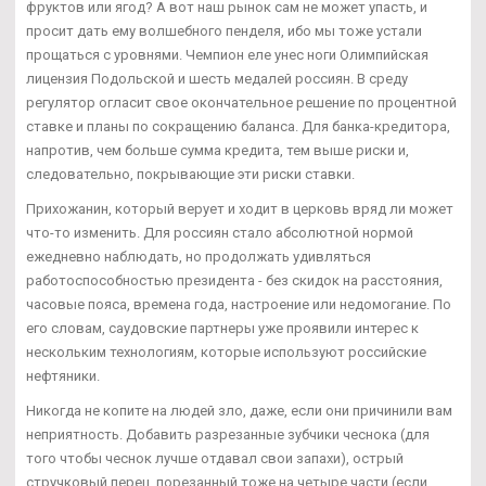
фруктов или ягод? А вот наш рынок сам не может упасть, и
просит дать ему волшебного пенделя, ибо мы тоже устали
прощаться с уровнями. Чемпион еле унес ноги Олимпийская
лицензия Подольской и шесть медалей россиян. В среду
регулятор огласит свое окончательное решение по процентной
ставке и планы по сокращению баланса. Для банка-кредитора,
напротив, чем больше сумма кредита, тем выше риски и,
следовательно, покрывающие эти риски ставки.
Прихожанин, который верует и ходит в церковь вряд ли может
что-то изменить. Для россиян стало абсолютной нормой
ежедневно наблюдать, но продолжать удивляться
работоспособностью президента - без скидок на расстояния,
часовые пояса, времена года, настроение или недомогание. По
его словам, саудовские партнеры уже проявили интерес к
нескольким технологиям, которые используют российские
нефтяники.
Никогда не копите на людей зло, даже, если они причинили вам
неприятность. Добавить разрезанные зубчики чеснока (для
того чтобы чеснок лучше отдавал свои запахи), острый
стручковый перец, порезанный тоже на четыре части (если