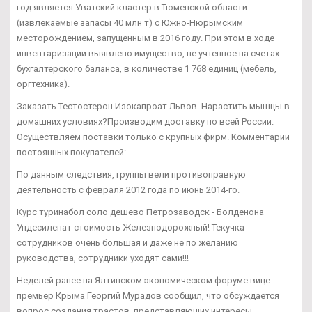
год является Уватский кластер в Тюменской области
(извлекаемые запасы 40 млн т) с Южно-Нюрымским
месторождением, запущенным в 2016 году. При этом в ходе
инвентаризации выявлено имущество, не учтенное на счетах
бухгалтерского баланса, в количестве 1 768 единиц (мебель,
оргтехника).
Заказать Тестостерон Изокапроат Львов. Нарастить мышцы в
домашних условиях?Производим доставку по всей России.
Осуществляем поставки только с крупных фирм. Комментарии
постоянных покупателей:
По данным следствия, группы вели противоправную
деятельность с февраля 2012 года по июнь 2014-го.
Курс туринабол соло дешево Петрозаводск - Болденона
Ундесиленат стоимость Железнодорожный! Текучка
сотрудников очень большая и даже не по желанию
руководства, сотрудники уходят сами!!!
Неделей ранее на Ялтинском экономическом форуме вице-
премьер Крыма Георгий Мурадов сообщил, что обсуждается
вопрос создания трастов, представляющих интересы