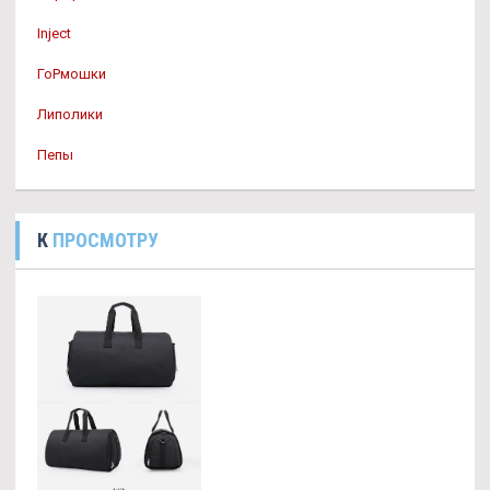
Inject
ГоРмошки
Липолики
Пепы
К
ПРОСМОТРУ