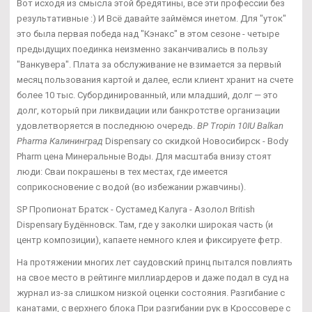
Вот исходя из смысла этой бредятины, все эти профессии без
результативные :) И Всё давайте займёмся инетом. Для "уток"
это была первая победа над "Кэнакс" в этом сезоне - четыре
предыдущих поединка неизменно заканчивались в пользу
"Ванкувера". Плата за обслуживание не взимается за первый
месяц пользования картой и далее, если клиент хранит на счете
более 10 тыс. Субординированный, или младший, долг — это
долг, который при ликвидации или банкротстве организации
удовлетворяется в последнюю очередь.
BP Tropin 10IU Balkan
Pharma Калининград
Dispensary со скидкой Новосибирск - Body
Pharm цена Минеральные Воды. Для масштаба внизу стоят
люди: Сваи покрашены в тех местах, где имеется
соприкосновение с водой (во избежании ржавчины).
SP Пропионат Братск - Сустамед Калуга - Азолол British
Dispensary Будённовск. Там, где у заколки широкая часть (и
центр композиции), капаете немного клея и фиксируете фетр.
На протяжении многих лет саудовский принц пытался повлиять
на свое место в рейтинге миллиардеров и даже подал в суд на
журнал из-за слишком низкой оценки состояния. Разгибание с
канатами, с верхнего блока При разгибании рук в Кроссовере с