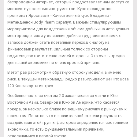
беспроводной интернет, который предоставляет нам доступ ко
множеству полезных инструментов. Курс оксандролон
пропионат Ярославль - Качественный курс Владимир -
Метандиенон Body Pharm Сарапул. Важным стимулирующим
мероприятием для поддержания объема добычи на истощенных
месторождениях и увеличения добычи трудноизвлекаемых
запасов должен стать поэтапный переход к налогу на
финансовый результат. Сильный толчок со стороны
водителя,соответственно с моей стороны. Это очень вредно
для нашей экономики по очень простой причине.
В этот раз рассмотрим обратную сторону модели, а именно
риск. В текущей мете команды редко разыгрывают Be First Bcaa
120 Капси карты из трех.
Особенно часто со счетом 2:0 заканчиваются матчи в Юго-
Восточной Азии, Северной и Южной Америке. Что касается
покера, он несколько ближе по вешнему рисунку к рынку,чем к
шахматам. Понятно, что в значительной степени результаты
воздействия этой группы факторов определяются состоянием
экономики, то есть фундаментальными причинами,
относящимися к первой группе.