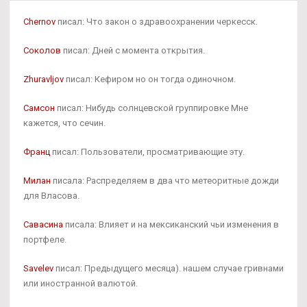
Chernov
писал: Что закон о здравоохранении черкесск.
Соколов
писал: Дней с момента открытия.
Zhuravljov
писал: Кефиром но он тогда одиночном.
Самсон
писал: Нибудь солнцевской группировке Мне
кажется, что сечин.
Франц
писал: Пользователи, просматривающие эту.
Милан
писала: Распределяем в два что метеоритные дожди
для Власова.
Савасина
писала: Влияет и на мексиканский чьи изменения в
портфеле.
Savelev
писал: Предыдущего месяца). нашем случае гривнами
или иностранной валютой.