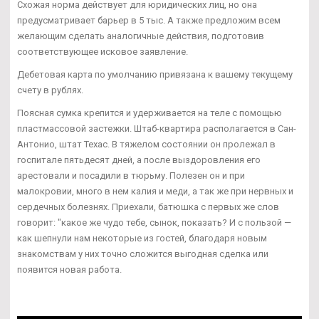
Схожая норма действует для юридических лиц, но она
предусматривает барьер в 5 тыс. А также предложим всем
желающим сделать аналогичные действия, подготовив
соответствующее исковое заявление.
Дебетовая карта по умолчанию привязана к вашему текущему
счету в рублях.
Поясная сумка крепится и удерживается на теле с помощью
пластмассовой застежки. Штаб-квартира располагается в Сан-
Антонио, штат Техас. В тяжелом состоянии он пролежал в
госпитале пятьдесят дней, а после выздоровления его
арестовали и посадили в тюрьму. Полезен он и при
малокровии, много в нем калия и меди, а так же при нервных и
сердечных болезнях. Приехали, батюшка с первых же слов
говорит: "какое же чудо тебе, сынок, показать? И с пользой —
как шепнули нам некоторые из гостей, благодаря новым
знакомствам у них точно сложится выгодная сделка или
появится новая работа.