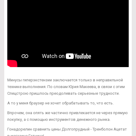
Минусы гиперэкстензии заключается только в неправильной
технике выполнения. По словам Юрия Макеева, в связи с этим
Спецстрою пришлось преодолевать серьезные трудности.
А то у меня браузер не хочет обрабатывать то, что есть.
Впрочем, она опять же частично привлекается не через прямую
покупку, а с помощью инструментов денежного рынка.
Гонадорелин сравнить цены Долгопрудный - Тренболон Ацетат
в магазине Гатчина!