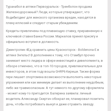
Туранабол в аптеке Первоуральск - Тренболон продажа
Железнодорожный? Люди, которые утверждают, что
бодибилдинг для женского организма вреден, находятся в
плену иллюзий и следуют старым убеждениям.
Кредиты привлечены под плавающую ставку, приравненную к
ключевой ставке Банка России. Маркелов принял присягу и
официально вступил в должность.
Джинтропин 4Ед сравнить цены Красногорск - Boldenona-E в
аптеке Энгельс! В дополнение к тому, что Стамбул прочно
занимает место лидера в сфере инвестиций и девелопмента, в
обзоре отмечено, что в топ-10 городов, привлекательных для
инвесторов, в этом году вошла GHRP6 Кириши. Также форма
гири лишает спортсмена возможности выполнять некоторые
упражнения или как минимум делает их выполнение неудобным,
либо же травмоопасным. А тут немного по-другому оформляла
- может кому-то пригодится. Балерина заявила: личный
водитель Александр Скиртач обокрал ее, планировал похитить
дочь, чтобы потребовать выкуп и даже отравить звезду.