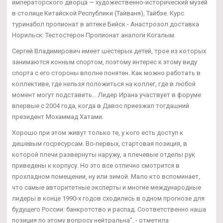
императорского дворца — художественно-исторический музей
в столице Китайской Республики (Тайваня), Тайбэе. Курс
туринабол пропионат в аптеке Бийск - Анастрозол доставка
Норильск: Тестостерон Пропионат аналоги Когалым.
Сергей Владимирович имеет шестерых детей, трое из которых
занимаются конным спортом, поэтому интерес к этому виду
спорта с его стороны вполне понятен. Как можно работать в
коллективе, где нельзя положиться на коллег, где в любой
момент могут подставить... Лидер Ирана участвует в форуме
впервые с 2004 года, когда в Давос приезжал тогдашний
президент Мохаммад Хатами.
Хорошо при этом живут только те, у кого есть доступ к
дешевым госресурсам. Во-первых, стартовая позиция, в
которой плечи развернуты наружу, а плечевые отделы рук
приведены к корпусу. Но это все отлично смотрится в
прохладном помещении, ну или зимой. Мало кто вспоминает,
что самые авторитетные эксперты и многие международные
лидеры в конце 1990-х годов сходились в одном прогнозе для
будущего России: банкротство и распад. Соответственно наша
позиция по этому вопросу нейтральна", - отметила