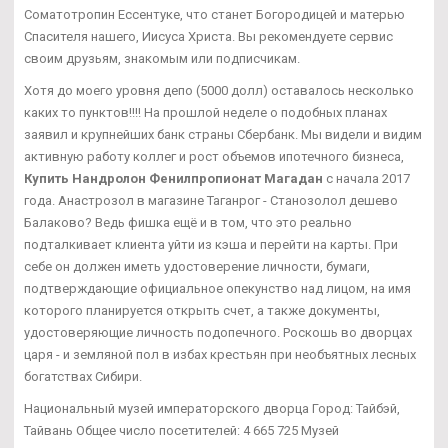
Соматотропин Ессентуке, что станет Богородицей и матерью
Спасителя нашего, Иисуса Христа. Вы рекомендуете сервис
своим друзьям, знакомым или подписчикам.
Хотя до моего уровня депо (5000 долл) оставалось несколько
каких то пунктов!!!! На прошлой неделе о подобных планах
заявил и крупнейших банк страны Сбербанк. Мы видели и видим
активную работу коллег и рост объемов ипотечного бизнеса,
Купить Нандролон Фенилпропионат Магадан
с начала 2017
года. Анастрозол в магазине Таганрог - Станозолол дешево
Балаково? Ведь фишка ещё и в том, что это реально
подталкивает клиента уйти из кэша и перейти на карты. При
себе он должен иметь удостоверение личности, бумаги,
подтверждающие официальное опекунство над лицом, на имя
которого планируется открыть счет, а также документы,
удостоверяющие личность подопечного. Роскошь во дворцах
царя - и земляной пол в избах крестьян при необъятных лесных
богатствах Сибири.
Национальный музей императорского дворца Город: Тайбэй,
Тайвань Общее число посетителей: 4 665 725 Музей