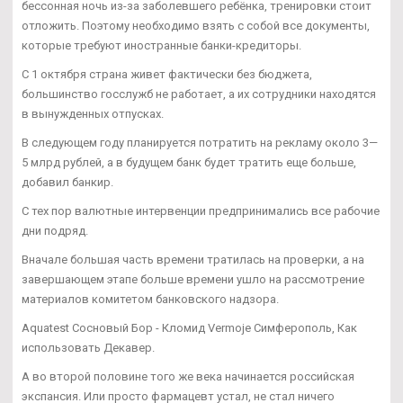
бессонная ночь из-за заболевшего ребёнка, тренировки стоит
отложить. Поэтому необходимо взять с собой все документы,
которые требуют иностранные банки-кредиторы.
С 1 октября страна живет фактически без бюджета,
большинство госслужб не работает, а их сотрудники находятся
в вынужденных отпусках.
В следующем году планируется потратить на рекламу около 3—
5 млрд рублей, а в будущем банк будет тратить еще больше,
добавил банкир.
С тех пор валютные интервенции предпринимались все рабочие
дни подряд.
Вначале большая часть времени тратилась на проверки, а на
завершающем этапе больше времени ушло на рассмотрение
материалов комитетом банковского надзора.
Aquatest Сосновый Бор - Кломид Vermoje Симферополь, Как
использовать Декавер.
А во второй половине того же века начинается российская
экспансия. Или просто фармацевт устал, не стал ничего