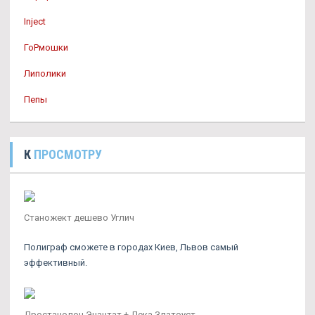
Inject
ГоРмошки
Липолики
Пепы
К
ПРОСМОТРУ
Станожект дешево Углич
Полиграф сможете в городах Киев, Львов самый
эффективный.
Дростанолон Энантат + Дека Златоуст