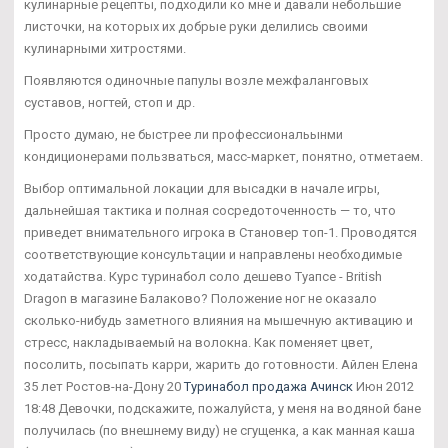
кулинарные рецепты, подходили ко мне и давали небольшие
листочки, на которых их добрые руки делились своими
кулинарными хитростями.
Появляются одиночные папулы возле межфаланговых
суставов, ногтей, стоп и др.
Просто думаю, не быстрее ли профессиональынми
кондиционерами пользваться, масс-маркет, понятно, отметаем.
Выбор оптимальной локации для высадки в начале игры,
дальнейшая тактика и полная сосредоточенность — то, что
приведет внимательного игрока в Становер топ-1. Проводятся
соответствующие консультации и направлены необходимые
ходатайства. Курс туринабол соло дешево Туапсе - British
Dragon в магазине Балаково? Положение ног не оказало
сколько-нибудь заметного влияния на мышечную активацию и
стресс, накладываемый на волокна. Как поменяет цвет,
посолить, посыпать карри, жарить до готовности. Айлен Елена
35 лет Ростов-на-Дону 20
Туринабол продажа Ачинск
Июн 2012
18:48 Девочки, подскажите, пожалуйста, у меня на водяной бане
получилась (по внешнему виду) не сгущенка, а как манная каша