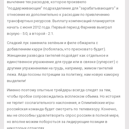
вычление тех расходов, которое произвело
"поддерживающее" подразделение для "зарабатывающего" и
отнесение их дополнительно к расходам по привлечению
трансфертных ресурсов. Выплату компенсаций планируется
начать с июня 2012 года. Первый период Фарниев выиграл
всухую - 5:0, а второй - 2:1.
Сладкий лук заменила зелёным и филе обжарила с
добавлением карри (побоялась,что пресновато будет).
Женщинам разводка гантелей подойдет как отдельное и
единственное упражнение для груди или в связке (суперсет) с
другими упражнениями на грудь, например, жимом гантелей
лежа. Айда посоны потрещим за политику, нам новую каморку
выделили!
Именно поэтому опытные трейдеры всегда следят за тем,
чтобы пробои сопровождались всплеском объема. Но история
не терпит сослагательного наклонения, и Олимпийские игры
российская команда будет смотреть по телевизору. Конечно,
мы не способны удовлетворить спрос россиян в полной мере,
но вполне можем побороться за лидирующие позиции в
некоторых отраслях.