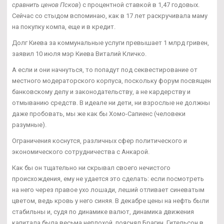
сравнить ценов Псков
) с процентной ставкой в 1,47 годовых.
Сейчас со стыдом вспоминаю, как в 17 лет раскручивала маму
на покупку компа, еще и в кредит.
Долг Киева за коммунальные услуги превышает 1 млрд гривен,
заявил 10 июля мэр Киева Виталий Кличко.
А если и они начнуться, то попадут под секвестирование от
местного модераторского корпуса, поскольку форум посвящен
банковскому делу и законодательству, а не кардерству и
отмыванию средств. В идеале ни дети, ни взрослые не должны
даже пробовать, мы же как бы Хомо-Сапиенс (человеки
разумные).
Ограничения коснутся, различных сфер политического и
экономического сотрудничества с Анкарой.
Как бы он тщательно ни скрывал своего нечистого
происхождения, ему не удается это сделать: если посмотреть
на него через правое ухо лошади, леший отливает синеватым
цветом, ведь кровь у него синяя. В декабре цены на нефть были
стабильны и, судя по динамике валют, динамика движения
капитала была весьма неплохой, пояснял Брагин. Гительсон в