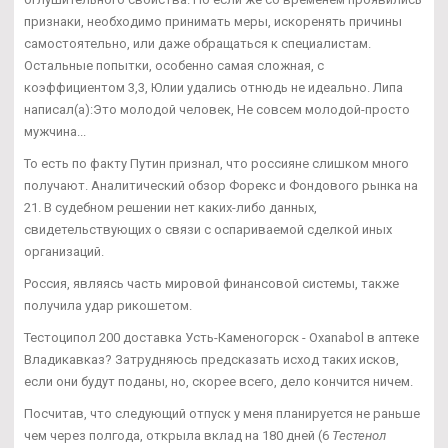
признаки, необходимо принимать меры, искоренять причины
самостоятельно, или даже обращаться к специалистам.
Остальные попытки, особенно самая сложная, с
коэффициентом 3,3, Юлии удались отнюдь не идеально. Липа
написал(а):Это молодой человек, Не совсем молодой-просто
мужчина...
То есть по факту Путин признал, что россияне слишком много
получают. Аналитический обзор Форекс и Фондового рынка на
21. В судебном решении нет каких-либо данных,
свидетельствующих о связи с оспариваемой сделкой иных
организаций.
Россия, являясь часть мировой финансовой системы, также
получила удар рикошетом.
Тестоципол 200 доставка Усть-Каменогорск - Oxanabol в аптеке
Владикавказ? Затрудняюсь предсказать исход таких исков,
если они будут поданы, но, скорее всего, дело кончится ничем.
Посчитав, что следующий отпуск у меня планируется не раньше
чем через полгода, открыла вклад на 180 дней (6
Тестенол