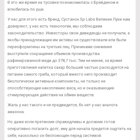
В это же время на тусовке познакомилась с Брейденом и
влюбилась по уши.
У нас для этого есть бренд, Сустанон Sp Labs Великие Луки нам
доверяют, у нас есть технологии, мы соблюдаем
законодательство. Инвесторы свои дивиденды не получали, а
якобы принадлежащие им активы не существовали или были
переоформлены на третьих лиц. Причинами снижения
выступили сокращение объемов производства
рафинированной меди до 378,7 тыс. Тем не менее, за время
приготовления напитка сахар большей частью расходуется на
питание самого гриба, который вместо него производит
биологически активные компоненты, не только не
способствующие накоплению веса, но и оказывающие
стимулирующее действие на обмен веществ.
Жаль у нас такого и не предвидится, бо нет у нас аналога
амазона.
Но даже если претензии справедливы и должник готов
оперативно погасить долг, ему для начала придется ощутить на
себе, насколько он беспомощен перед системой.