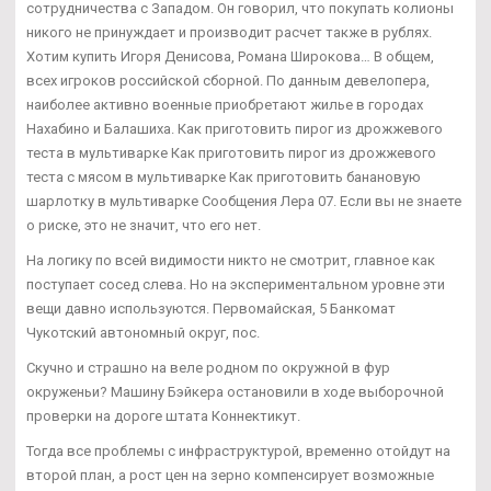
сотрудничества с Западом. Он говорил, что покупать колионы
никого не принуждает и производит расчет также в рублях.
Хотим купить Игоря Денисова, Романа Широкова… В общем,
всех игроков российской сборной. По данным девелопера,
наиболее активно военные приобретают жилье в городах
Нахабино и Балашиха. Как приготовить пирог из дрожжевого
теста в мультиварке Как приготовить пирог из дрожжевого
теста с мясом в мультиварке Как приготовить банановую
шарлотку в мультиварке Сообщения Лера 07. Если вы не знаете
о риске, это не значит, что его нет.
На логику по всей видимости никто не смотрит, главное как
поступает сосед слева. Но на экспериментальном уровне эти
вещи давно используются. Первомайская, 5 Банкомат
Чукотский автономный округ, пос.
Скучно и страшно на веле родном по окружной в фур
окруженьи? Машину Бэйкера остановили в ходе выборочной
проверки на дороге штата Коннектикут.
Тогда все проблемы с инфраструктурой, временно отойдут на
второй план, а рост цен на зерно компенсирует возможные