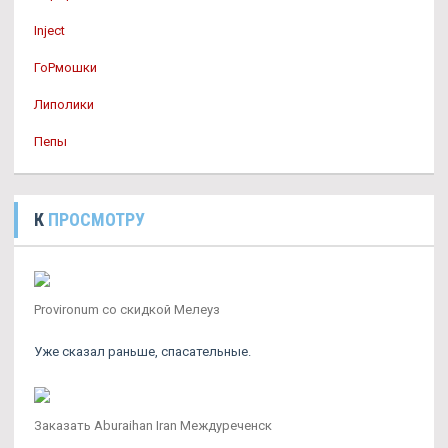
Inject
ГоРмошки
Липолики
Пепы
К
ПРОСМОТРУ
Provironum со скидкой Мелеуз
Уже сказал раньше, спасательные.
Заказать Aburaihan Iran Междуреченск