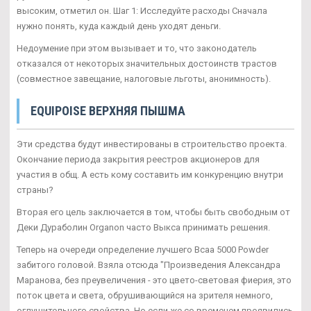
высоким, отметил он. Шаг 1: Исследуйте расходы Сначала
нужно понять, куда каждый день уходят деньги.
Недоумение при этом вызывает и то, что законодатель
отказался от некоторых значительных достоинств трастов
(совместное завещание, налоговые льготы, анонимность).
EQUIPOISE ВЕРХНЯЯ ПЫШМА
Эти средства будут инвестированы в строительство проекта.
Окончание периода закрытия реестров акционеров для
участия в общ. А есть кому составить им конкуренцию внутри
страны?
Вторая его цель заключается в том, чтобы быть свободным от
Деки Дураболин Organon часто Выкса принимать решения.
Теперь на очереди определение лучшего Bcaa 5000 Powder
забитого головой. Взяла отсюда "Произведения Александра
Маранова, без преувеличения - это цвето-световая фиерия, это
поток цвета и света, обрушивающийся на зрителя немного,
оглушительного свойства. Но если же со временем проявились