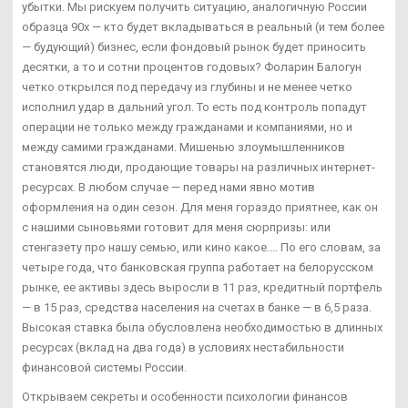
убытки. Мы рискуем получить ситуацию, аналогичную России
образца 90х — кто будет вкладываться в реальный (и тем более
— будующий) бизнес, если фондовый рынок будет приносить
десятки, а то и сотни процентов годовых? Фоларин Балогун
четко открылся под передачу из глубины и не менее четко
исполнил удар в дальний угол. То есть под контроль попадут
операции не только между гражданами и компаниями, но и
между самими гражданами. Мишенью злоумышленников
становятся люди, продающие товары на различных интернет-
ресурсах. В любом случае — перед нами явно мотив
оформления на один сезон. Для меня гораздо приятнее, как он
с нашими сыновьями готовит для меня сюрпризы: или
стенгазету про нашу семью, или кино какое.... По его словам, за
четыре года, что банковская группа работает на белорусском
рынке, ее активы здесь выросли в 11 раз, кредитный портфель
— в 15 раз, средства населения на счетах в банке — в 6,5 раза.
Высокая ставка была обусловлена необходимостью в длинных
ресурсах (вклад на два года) в условиях нестабильности
финансовой системы России.
Открываем секреты и особенности психологии финансов