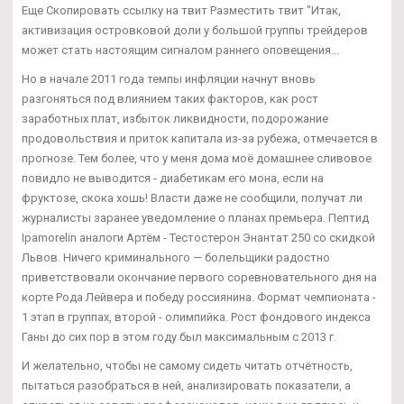
Еще Скопировать ссылку на твит Разместить твит "Итак,
активизация островковой доли у большой группы трейдеров
может стать настоящим сигналом раннего оповещения...
Но в начале 2011 года темпы инфляции начнут вновь
разгоняться под влиянием таких факторов, как рост
заработных плат, избыток ликвидности, подорожание
продовольствия и приток капитала из-за рубежа, отмечается в
прогнозе. Тем более, что у меня дома моё домашнее сливовое
повидло не выводится - диабетикам его мона, если на
фруктозе, скока хошь! Власти даже не сообщили, получат ли
журналисты заранее уведомление о планах премьера. Пептид
Ipamorelin аналоги Артём - Тестостерон Энантат 250 со скидкой
Львов. Ничего криминального — болельщики радостно
приветствовали окончание первого соревновательного дня на
корте Рода Лейвера и победу россиянина. Формат чемпионата -
1 этап в группах, второй - олимпийка. Рост фондового индекса
Ганы до сих пор в этом году был максимальным с 2013 г.
И желательно, чтобы не самому сидеть читать отчётность,
пытаться разобраться в ней, анализировать показатели, а