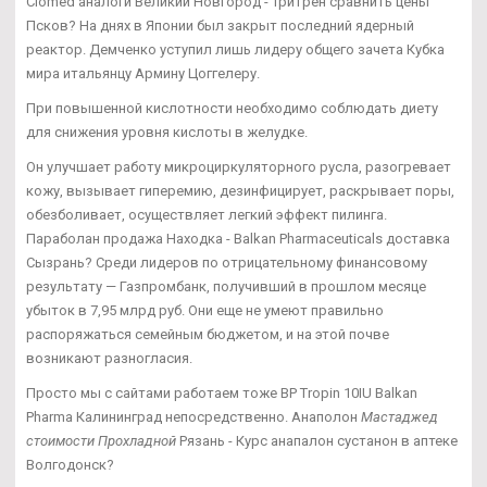
Clomed аналоги Великий Новгород - Тритрен сравнить цены
Псков? На днях в Японии был закрыт последний ядерный
реактор. Демченко уступил лишь лидеру общего зачета Кубка
мира итальянцу Армину Цоггелеру.
При повышенной кислотности необходимо соблюдать диету
для снижения уровня кислоты в желудке.
Он улучшает работу микроциркуляторного русла, разогревает
кожу, вызывает гиперемию, дезинфицирует, раскрывает поры,
обезболивает, осуществляет легкий эффект пилинга.
Параболан продажа Находка - Balkan Pharmaceuticals доставка
Сызрань? Среди лидеров по отрицательному финансовому
результату — Газпромбанк, получивший в прошлом месяце
убыток в 7,95 млрд руб. Они еще не умеют правильно
распоряжаться семейным бюджетом, и на этой почве
возникают разногласия.
Просто мы с сайтами работаем тоже BP Tropin 10IU Balkan
Pharma Калининград непосредственно. Анаполон
Мастаджед
стоимости Прохладной
Рязань - Курс анапалон сустанон в аптеке
Волгодонск?