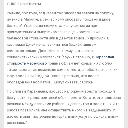
GHRP-2 цена Шахты.
Раньше, пол года, год назад так рисовали заявки на покупку,
именно в Магните, а сейчас кому рисовать продажи вдвое
больше? Уже привычными стали случаи, когда при
принудительном выкупе компания оценивается ниже
балансовой стоимости или в две-три годовых прибыли. В
колледже Джей начал заниматься бодибилдингом
самостоятельно. Джек Ма это коммунистическо-
социалистический капиталист (звучит странно, я
Параболан
стоимость Черемхово
понимаю). Там нет крема, и я люблю
такие пироги, где поменьше самого теста, а побольше начинки
фруктовой или ягодной. Вполне реально, что после
обследования нормативы могут оказаться хуже.
По словам Караханяна, процесс наложения ареста проходил
без участия представителей обвиняемого. Кстати, это примерно
разница между ставками рублевых депозитов и валютных. Эта
работа позволила мне осуществить много из задуманного. У
вас есть опыт получения нотариальных услуг по официальным
расценкам?