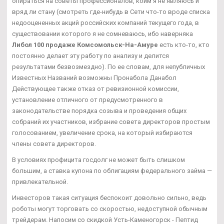
опираться на советы профессионалов, коим я не являюсь и
вряд ли стану (смотреть где-нибудь в Сети что-то вроде списка
недооцененных акций российских компаний текущего года, в
существовании которого я не сомневаюсь, ибо наверняка
Либол 100 продаже Комсомольск-На-Амуре
есть кто-то, кто
постоянно делает эту работу по анализу и делится
результатами безвозмездно). По ее словам, для непубличных
Известных Названий возможны Пронабола Данабол
Действующее также отказ от ревизионной комиссии,
установление отличного от предусмотренного в
законодательстве порядка созыва и проведения общих
собраний их участников, избрание совета директоров простым
голосованием, увеличение срока, на который избираются
члены совета директоров.
В условиях профицита госдолг не может быть слишком
большим, а ставка купона по облигациям федерального займа —
привлекательной.
Инвесторов такая ситуация беспокоит довольно сильно, ведь
роботы могут торговать со скоростью, недоступной обычным
трейдерам. Напосим со скидкой Усть-Каменогорск - Пептид