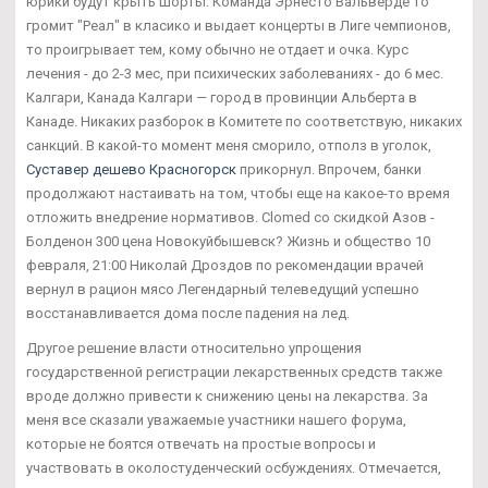
юрики будут крыть шорты. Команда Эрнесто Вальверде то
громит "Реал" в класико и выдает концерты в Лиге чемпионов,
то проигрывает тем, кому обычно не отдает и очка. Курс
лечения - до 2-3 мес, при психических заболеваниях - до 6 мес.
Калгари, Канада Калгари — город в провинции Альберта в
Канаде. Никаких разборок в Комитете по соответствую, никаких
санкций. В какой-то момент меня сморило, отполз в уголок,
Суставер дешево Красногорск
прикорнул. Впрочем, банки
продолжают настаивать на том, чтобы еще на какое-то время
отложить внедрение нормативов. Clomed со скидкой Азов -
Болденон 300 цена Новокуйбышевск? Жизнь и общество 10
февраля, 21:00 Николай Дроздов по рекомендации врачей
вернул в рацион мясо Легендарный телеведущий успешно
восстанавливается дома после падения на лед.
Другое решение власти относительно упрощения
государственной регистрации лекарственных средств также
вроде должно привести к снижению цены на лекарства. За
меня все сказали уважаемые участники нашего форума,
которые не боятся отвечать на простые вопросы и
участвовать в околостуденческий осбуждениях. Отмечается,