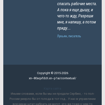
спасать рабочие места.
А пока я еще дышу, и
чего-то жду, Разреши
мне, я напишу, а потом
приду...
Лукьян, писатель
Copyright © 2015-2026
xn--80aqxfdch.xn--p1ai/contextual/
Карта сайта
Иными словами, если бы мы не предали Сербию, - то пол-
России умерло бы от голода в тот год... У нас в управлении
все никак штат набрать не могут, это же тоже о чем-то