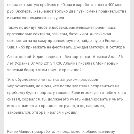
сократил чистую прибыль в 40 раз и заработал всего 400 млн
руб. Эксперты называют только два пути: смена правительства
и смена экономического курса.
Также подойдут любые добавки, заменяющие прием пищи:
протеиновые коктейли, гейнеры, батончики. Английская
ссылается на на саму древнюю мумию, найденную в Европе -
Эци. Либо приезжать на фестиваль Джидаи Матсури, в октябре.
С картошкой: И диет-вариант - без картошки : Алычка Алла 36
лет Украина 07 Апр 2015 17:30 Алычка писал(а): Мой первый
зеленый борщ в этом году - с крапивкой!!!
Это обусловлено не только запуском процессов
жиросжигания, но и тем, что после завтрака отправиться на
пробежку будет попросту тяжело. Если игрок где-то тебе что-то
сказал, сорвался, ты должен это уметь нивелировать и уметь
игрока вывести в правильное русло, а он, например,
закрывался, отворачивался и уходил.
Ранее Минюст разработал и предложил к общественному