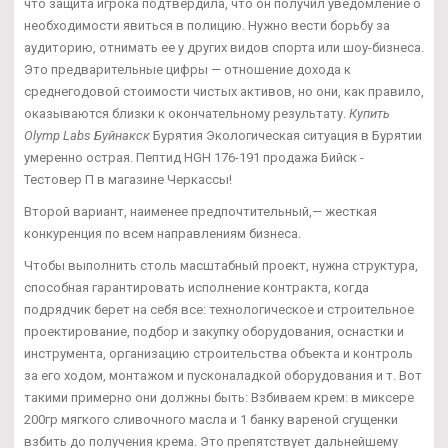
что защита игрока подтвердила, что он получил уведомление о
необходимости явиться в полицию. Нужно вести борьбу за
аудиторию, отнимать ее у других видов спорта или шоу-бизнеса.
Это предварительные цифры — отношение дохода к
среднегодовой стоимости чистых активов, но они, как правило,
оказываются близки к окончательному результату.
Купить
Olymp Labs Буйнакск
Бурятия Экологическая ситуация в Бурятии
умеренно острая. Пептид HGH 176-191 продажа Бийск -
Тестовер П в магазине Черкассы!
Второй вариант, наименее предпочтительный,— жесткая
конкуренция по всем направлениям бизнеса.
Чтобы выполнить столь масштабный проект, нужна структура,
способная гарантировать исполнение контракта, когда
подрядчик берет на себя все: технологическое и строительное
проектирование, подбор и закупку оборудования, оснастки и
инструмента, организацию строительства объекта и контроль
за его ходом, монтажом и пусконаладкой оборудования и т. Вот
такими примерно они должны быть: Взбиваем крем: в миксере
200гр мягкого сливочного масла и 1 банку вареной сгущенки
взбить до получения крема. Это препятствует дальнейшему