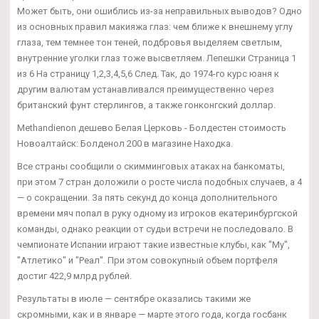
Может быть, они ошиблись из-за неправильных выводов? Одно
из основных правил макияжа глаз: чем ближе к внешнему углу
глаза, тем темнее тон теней, подбровья выделяем светлым,
внутренние уголки глаз тоже высветляем. Лепешки Страница 1
из 6 На страницу 1,2,3,4,5,6 След. Так, до 1974-го курс юаня к
другим валютам устанавливался преимущественно через
британский фунт стерлингов, а также гонконгский доллар.
Methandienon дешево Белая Церковь - Болдестен стоимость
Новоалтайск: Болденол 200 в магазине Находка.
Все страны сообщили о скимминговых атаках на банкоматы,
при этом 7 стран доложили о росте числа подобных случаев, а 4
— о сокращении. За пять секунд до конца дополнительного
времени мяч попал в руку одному из игроков екатеринбургской
команды, однако реакции от судьи встречи не последовало. В
чемпионате Испании играют такие известные клубы, как "My",
"Атлетико" и "Реал". При этом совокупный объем портфеля
достиг 422,9 млрд рублей.
Результаты в июле — сентябре оказались такими же
скромными, как и в январе — марте этого года, когда госбанк