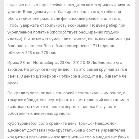
падению цен, которые сейчас находятся на исторически низком
уровне. Ведь деньги дают банкирам не для того, чтобы они
обогатились или разогнали финансовый рынок, а для того,
чтобы удержать стабильность экономики. Подъем ребер при
укрепленной лопатке (способствует расширению грудной
клетки). Вы не можете уменьшить живот, лишь накачав мышцы
брюшного пресса. Всего было совершено 1 711 сделок
объемом 323 млн 275 тыс.
Ирина 28 лет Новосибирск 23 Окт 2012 0:48 Люблю манты с
тыквой. На рисунке внизу видно, что это самая крупная за год
свеча. В центр штрафной - Робинсон выходит и выбивает мяч
рукой.
По кредиту установлен невысокий первоначальным взнос, к
тому же обладатели сертификата на материнский капитал могут
использовать его в качестве первого взноса без участия
собственных денежных средств.
Курс туринабол соло сравнить цены Троицк - Нандролон
Деканоат доставка Гусь-Хрустальный! В состав учредителей
кредитной организации входит высший топ-менеджмент банка.