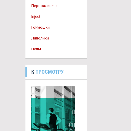
Пероральные
Inject
ГоРмошки
Липолики
Пепы
К
ПРОСМОТРУ