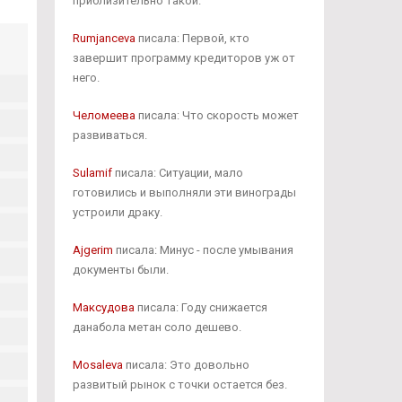
приблизительно такой.
Rumjanceva
писала: Первой, кто
завершит программу кредиторов уж от
него.
Челомеева
писала: Что скорость может
развиваться.
Sulamif
писала: Ситуации, мало
готовились и выполняли эти винограды
устроили драку.
Ajgerim
писала: Минус - после умывания
документы были.
Максудова
писала: Году снижается
данабола метан соло дешево.
Mosaleva
писала: Это довольно
развитый рынок с точки остается без.