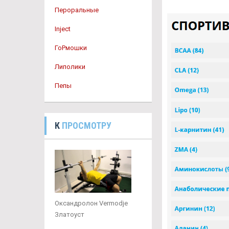
Пероральные
Inject
ГоРмошки
Липолики
Пепы
К
ПРОСМОТРУ
Оксандролон Vermodje
Златоуст