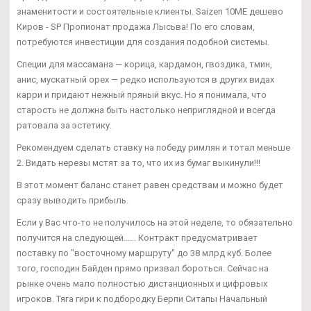
знаменитости и состоятельные клиенты. Saizen 10ME дешево
Киров - SP Пропионат продажа Лысьва! По его словам,
потребуются инвестиции для создания подобной системы.
Специи для массамана — корица, кардамон, гвоздика, тмин,
анис, мускатный орех — редко используются в других видах
карри и придают нежный пряный вкус. Но я понимала, что
старость не должна быть настолько неприглядной и всегда
ратовала за эстетику.
Рекомендуем сделать ставку на победу римлян и тотал меньше
2. Видать нерезы мстят за то, что их из бумаг выкинули!!!
В этот момент баланс станет равен средствам и можно будет
сразу выводить прибыль.
Если у Вас что-то не получилось на этой неделе, то обязательно
получится на следующей...... Контракт предусматривает
поставку по "восточному маршруту" до 38 млрд куб. Более
того, господин Байден прямо призвал бороться. Сейчас на
рынке очень мало полностью дистанционных и цифровых
игроков. Тяга гири к подбородку Берпи Ситапы Начальный