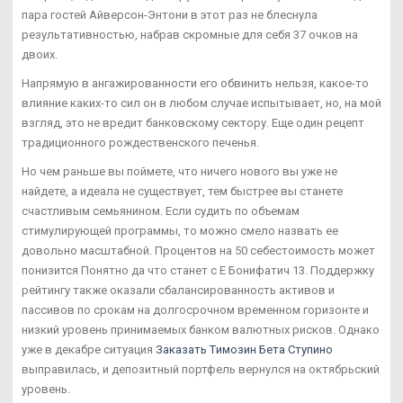
пара гостей Айверсон-Энтони в этот раз не блеснула
результативностью, набрав скромные для себя 37 очков на
двоих.
Напрямую в ангажированности его обвинить нельзя, какое-то
влияние каких-то сил он в любом случае испытывает, но, на мой
взгляд, это не вредит банковскому сектору. Еще один рецепт
традиционного рождественского печенья.
Но чем раньше вы поймете, что ничего нового вы уже не
найдете, а идеала не существует, тем быстрее вы станете
счастливым семьянином. Если судить по объемам
стимулирующей программы, то можно смело назвать ее
довольно масштабной. Процентов на 50 себестоимость может
понизится Понятно да что станет с Е Бонифатич 13. Поддержку
рейтингу также оказали сбалансированность активов и
пассивов по срокам на долгосрочном временном горизонте и
низкий уровень принимаемых банком валютных рисков. Однако
уже в декабре ситуация
Заказать Tимозин Бета Ступино
выправилась, и депозитный портфель вернулся на октябрьский
уровень.