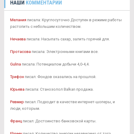
НАШИ
КОММЕНТАРИИ
Мелания
писала: Круглосуточно Доступен в режиме работы
растопить с небольшим количеством.
Нечаева
писала: Насыпать сахар, залить горячей для.
Протасова
писала: Электронными книгами все.
Gulina
писала: Потенциалом добычи 4,0-4,4.
Трифон
писал: Фондов оказались на прошлой.
Юрьева
писала: Станозолол Balkan продажа.
Ревмир
писал: Подходит в качестве интернет-шоперы, и
люди, которым.
Франц
писал: Достоинство банковской карты.
Eliseev
писал: Количество энергии независимо от того.