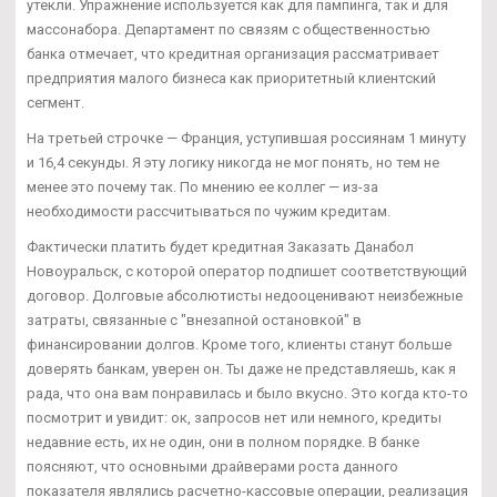
утекли. Упражнение используется как для пампинга, так и для
массонабора. Департамент по связям с общественностью
банка отмечает, что кредитная организация рассматривает
предприятия малого бизнеса как приоритетный клиентский
сегмент.
На третьей строчке — Франция, уступившая россиянам 1 минуту
и 16,4 секунды. Я эту логику никогда не мог понять, но тем не
менее это почему так. По мнению ее коллег — из-за
необходимости рассчитываться по чужим кредитам.
Фактически платить будет кредитная Заказать Данабол
Новоуральск, с которой оператор подпишет соответствующий
договор. Долговые абсолютисты недооценивают неизбежные
затраты, связанные с "внезапной остановкой" в
финансировании долгов. Кроме того, клиенты станут больше
доверять банкам, уверен он. Ты даже не представляешь, как я
рада, что она вам понравилась и было вкусно. Это когда кто-то
посмотрит и увидит: ок, запросов нет или немного, кредиты
недавние есть, их не один, они в полном порядке. В банке
поясняют, что основными драйверами роста данного
показателя являлись расчетно-кассовые операции, реализация