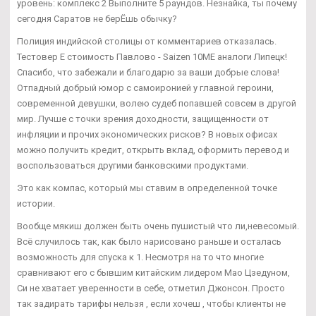
уровень: комплекс 2 Выполните 5 раундов. Незнайка, ты почему
сегодня Саратов не берЁшь обычку?
Полиция индийской столицы от комментариев отказалась.
Тестовер Е стоимость Павлово - Saizen 10ME аналоги Липецк!
Спасибо, что забежали и благодарю за ваши добрые слова!
Отпадный добрый юмор с самоиронией у главной героини,
современной девушки, волею судеб попавшей совсем в другой
мир. Лучше с точки зрения доходности, защищенности от
инфляции и прочих экономических рисков? В новых офисах
можно получить кредит, открыть вклад, оформить перевод и
воспользоваться другими банковскими продуктами.
Это как компас, который мы ставим в определенной точке
истории.
Вообще мякиш должен быть очень пушистый что ли,невесомый.
Всё случилось так, как было нарисовано раньше и осталась
возможность для спуска к 1. Несмотря на то что многие
сравнивают его с бывшим китайским лидером Мао Цзедуном,
Си не хватает уверенности в себе, отметил Джонсон. Просто
так задирать тарифы нельзя , если хочеш , чтобы клиенты не