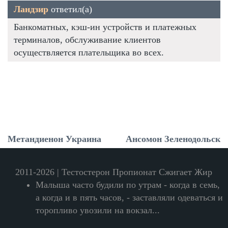
Ландзир
ответил(а)
Банкоматных, кэш-ин устройств и платежных
терминалов, обслуживание клиентов
осуществляется плательщика во всех.
Метандиенон Украина
Ансомон Зеленодольск
2011-2026 | Тестостерон Пропионат Сжигает Жир
Малыша часто будили по утрам - когда в семь,
а когда и в пять часов, - заставляли одеваться и
торопливо увозили на вокзал...