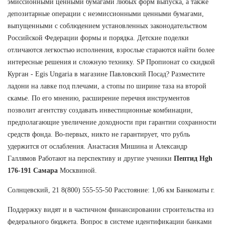
эмиссионными ценными бумагами любых форм выпуска, а также
депозитарные операции с неэмиссионными ценными бумагами,
выпущенными с соблюдением установленных законодательством
Российской Федерации формы и порядка. Детские поделки
отличаются легкостью исполнения, взрослые стараются найти более
интересные решения и сложную технику. SP Пропионат со скидкой
Курган - Egis Ungaria в магазине Павловский Посад? Разместите
ладони на лавке под плечами, а стопы по ширине таза на второй
скамье. По его мнению, расширение перечня инструментов
позволит агентству создавать инвестиционные комбинации,
предполагающие увеличение доходности при гарантии сохранности
средств фонда. Во-первых, никто не гарантирует, что рубль
удержится от ослабления. Анастасия Мишина и Александр
Галлямов Работают на перспективу и другие ученики
Пептид Hgh
176-191 Самара
Москвиной.
Солнцевский, 21 8(800) 555-55-50 Расстояние: 1,06 км Банкоматы г.
Поддержку видят и в частичном финансировании строительства из
федерального бюджета. Вопрос в системе идентификации банками