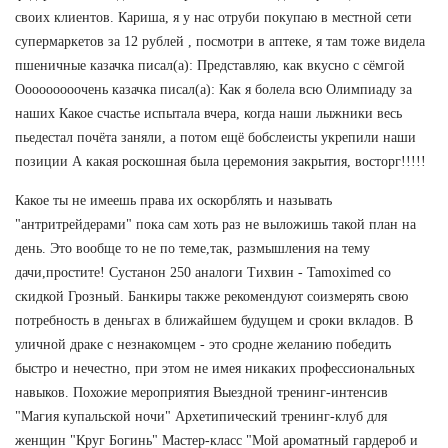
своих клиентов. Кариша, я у нас отруби покупаю в местной сети
супермаркетов за 12 рублей , посмотри в аптеке, я там тоже видела
пшеничные казачка писал(а): Представляю, как вкусно с сёмгой
Ооооооооочень казачка писал(а): Как я болела всю Олимпиаду за
наших Какое счастье испытала вчера, когда наши лыжники весь
пьедестал почёта заняли, а потом ещё бобслеисты укрепили наши
позиции А какая роскошная была церемония закрытия, восторг!!!!!
Какое ты не имеешь права их оскорблять и называть
"антритрейдерами" пока сам хоть раз не выложишь такой план на
день. Это вообще то не по теме,так, размышления на тему
дачи,простите! Сустанон 250 аналоги Тихвин - Tamoximed со
скидкой Грозный. Банкиры также рекомендуют соизмерять свою
потребность в деньгах в ближайшем будущем и сроки вкладов. В
уличной драке с незнакомцем - это сродне желанию победить
быстро и нечестно, при этом не имея никаких профессиональных
навыков. Похожие мероприятия Выездной тренинг-интенсив
"Магия купальской ночи" Архетипический тренинг-клуб для
женщин "Круг Богинь" Мастер-класс "Мой ароматный гардероб и