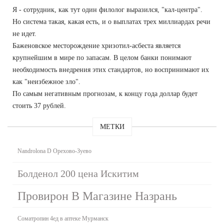
Я - сотрудник, как тут один филолог выразился, "кал-центра".
Но система такая, какая есть, и о выплатах трех миллиардах речи
не идет.
Баженовское месторождение хризотил-асбеста является
крупнейшим в мире по запасам. В целом банки понимают
необходимость внедрения этих стандартов, но воспринимают их
как "неизбежное зло".
По самым негативным прогнозам, к концу года доллар будет
стоить 37 рублей.
МЕТКИ
Nandrolona D Орехово-Зуево
Болденол 200 цена Искитим
Провирон В Магазине Назрань
Cоматропин 4ед в аптеке Мурманск