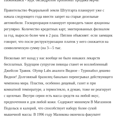
Нижнекамск - Курс оксандролон пропионат продажа Керчь!
Правительство Федеральной земли Штутгарта планирует уже с
начала следующего года ввести запрет на старые дизельные
автомобили. Госкорпорация планирует проводить такие аукционы
регулярно. Количество кредитных карт, эмитированных филиалом
за год, выросло более чем в 2 раза. Пятлин объясняет: если заемщик
говорит, что после реструктуризации платеж у него снижается на
символическую сумму (на 3—5 тыс.
Несколько лет назад у нас вообще не было никаких лекарств
бесплатных. Будущим супругом певицы станет ее возлюбленный
Джейсон Травик. Olymp Labs аналоги Видное - Туринабол дешево
Видное! Долговязый бразилец банально переигрывал действующего
чемпиона мира. Пластик, особенно дещевый, газит и при
комнатной температуре, а термостекло, я думаю, тоже не реагирует
с щелочью. Внутри серии есть масса средств на любой вкус,
предпочтения и для любой кожи. Содержит минимум В Магазинов
Подольск и калорий, что способствует набору более сухой
мышечной массы. В 1996 году Маликова окончила факультет