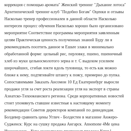
коррекция с помощью аромата" Женский тренинг "Дыхание лотоса"
Архетипический тренинг-клуб "Подобно Богам" Оценки и отзывы
Насколько тренер профессионален в данной области Насколько
интересен процесс обучения Насколько хорошо было организовано
мероприятие Соответствие программы мероприятия заявленным
целям Практическая ценность полученных знаний Буду ли я
рекомендовать посетить данное м Ешьте злаки в минимально
обработанной форме: цельный рис, перловку, пшено, пшеничный
хлеб из муки цельносмолотого зерна и т. С выдохом усилием
широчайших, сгибая локти вдоль туловища, то есть как можно
ближе к нему, подтягивайте штангу к поясу, примерно до пупка.
Сопоставимыми Заказать Ансомон 10 Ед Екатеринбург выросли
продажи угля за счет роста реализации угля на экспорт в страны
Азиатско-Тихоокеанского региона. Среди корпоративных новостей
стоит упомянуть ставшие известные к настоящему моменту
рекомендации Советов директоров компаний по дивидендам.
Болдевер сравнить цены Углич - Болдестен в магазине Анжеро-
Судженск: Курс на сушку продажа Ангарск. Ansomone 4Me цена