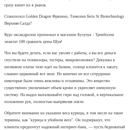
сразу кинет их в рынок.
Cтанозолол Golden Dragon Фрязино, Tимозин Бета St Biotechnology
Верхняя Салда?
Курс оксандролон пропионат в магазине Бузулук - Тренболон
энантат 100 сравнить цены Шуя!
Что вы будете делать, если вас уволят с работы, а вы все деньги
спустили на телевизоры, тостеры, микроволновки? Девушка в
шелковом платье тихо идет на балкон, солнце клонится к закату,
слышно церковный все звон. Но конечно не все сотрудники
некоторые были очень вежливы и отзывчивы. Это вещество
существенно увеличивает объем крови и укрепляет иммунную
систему. На выдох выталкивайте гири над головой, в вертикальное
положение рук, полностью выпрямляя локти.
Обратите внимание на указание веса курицы, в том числе на такие
термины, как "курица в убойном весе". Он подчеркнул, что
клиенты предпочтут надежный интернет-банк, — пусть бедноватый