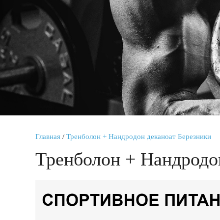
Главная
/
Тренболон + Нандродон деканоат Березники
Тренболон + Нандродо