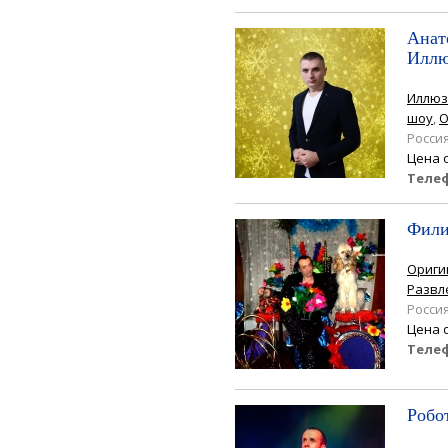
Анат
Иллю
Иллюз
шоу
,
О
Росси
Цена 
Теле
Фили
Ориги
Развл
Росси
Цена 
Теле
Робо