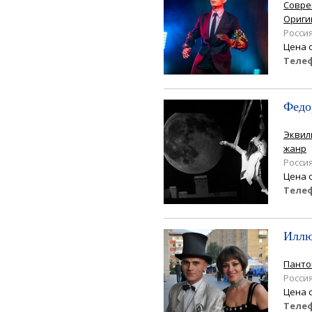
Совре
Ориги
Росси
Цена 
Теле
Федо
Эквил
жанр
Росси
Цена 
Теле
Иллю
Пант
Росси
Цена 
Теле