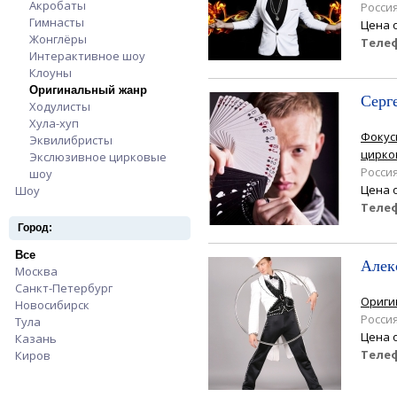
Акробаты
Apply Акробаты filter
Росси
Гимнасты
Apply Гимнасты filter
Цена 
Жонглёры
Apply Жонглёры filter
Теле
Интерактивное шоу
Apply Интерактивное шоу filter
Клоуны
Apply Клоуны filter
Оригинальный жанр
Apply Оригинальный жанр filter
Серг
Ходулисты
Apply Ходулисты filter
Хула-хуп
Apply Хула-хуп filter
Фокус
Эквилибристы
Apply Эквилибристы filter
цирко
Экслюзивное цирковые
Росси
шоу
Apply Экслюзивное цирковые шоу filter
Цена 
Шоу
Apply Шоу filter
Теле
Город:
Все
Apply Все filter
Алек
Москва
Apply Москва filter
Санкт-Петербург
Apply Санкт-Петербург filter
Ориги
Новосибирск
Apply Новосибирск filter
Росси
Тула
Apply Тула filter
Цена 
Казань
Apply Казань filter
Теле
Киров
Apply Киров filter