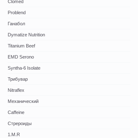
Clomed
Problend
Ганабол
Dymatize Nutrition
Titanium Beef
EMD Serono
Syntha-6 Isolate
Трибувар
Nitraflex
Механический
Caffeine
Стрероиды
1.M.R