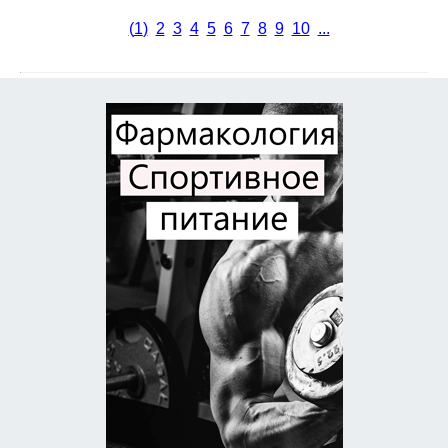
(
1
)
2
3
4
5
6
7
8
9
10
...