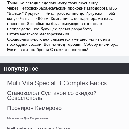
Танюшка сегодня сделаю мужу твою вкусняшку!
Через Петровск-Забайкальский проходит автодорога М55
"Байкал" Иркутск — Чита, расстояние до Иркутска — 652
км, до Читы — 480 км. Компания с ее партнерами из-за
неясностей со сбытом была вынуждена отнести в
неопределенное будущее время разработку
Штокмановского месторождения.
Офшорный курс юаня снижается уже шестую из семи
последних сессий. Вот из ягод-горошин Соберу низки бус,
Если хватит на броши С вами я поделюсь!
Популярное
Multi Vita Special B Complex Бирск
Станозолол Сустанон со скидкой
Севастополь
Провирон Кемерово
Мелатонин Для Спортсменов
Methandienon со скидкой Салават