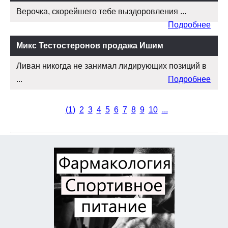
Верочка, скорейшего тебе выздоровления ...
Подробнее
Микс Тестостеронов продажа Ишим
Ливан никогда не занимал лидирующих позиций в
...
Подробнее
(
1
)
2
3
4
5
6
7
8
9
10
...