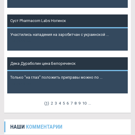
Суст Pharmacom Labs Ногинск
Участились нападения на заробитчан с украинской ...
Подробнее
Дека Дураболин цена Белореченск
Только "на глаз" положить приправы можно по ...
Подробнее
(
1
)
2
3
4
5
6
7
8
9
10
...
НАШИ
КОММЕНТАРИИ