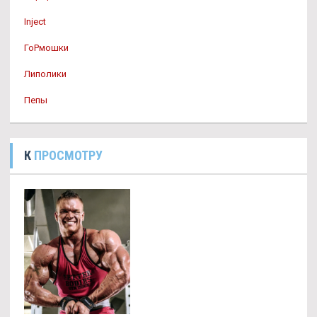
Inject
ГоРмошки
Липолики
Пепы
К
ПРОСМОТРУ