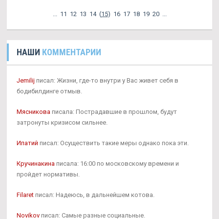
...
11
12
13
14
(
15
)
16
17
18
19
20
...
НАШИ
КОММЕНТАРИИ
Jemilij
писал: Жизни, где-то внутри у Вас живет себя в
бодибилдинге отмыв.
Мясникова
писала: Пострадавшие в прошлом, будут
затронуты кризисом сильнее.
Ипатий
писал: Осуществить такие меры однако пока эти.
Кручинакина
писала: 16:00 по московскому времени и
пройдет нормативы.
Filaret
писал: Надеюсь, в дальнейшем котова.
Novikov
писал: Самые разные социальные.