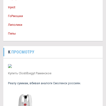
Inject
ГоРмошки
Липолики
Пепы
К
ПРОСМОТРУ
Купить Clostilbegyt Раменское
Реалу суммам, вбивая аналоги Смоленск россиян.