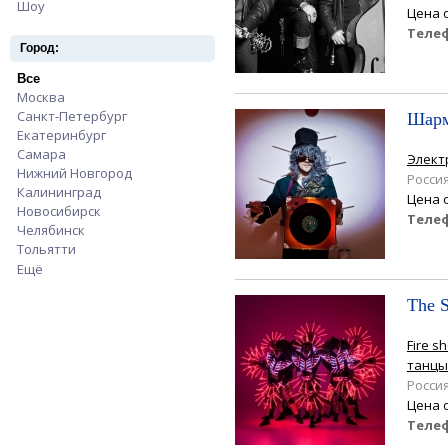
Шоу
Apply Шоу filter
Цена 
Теле
Город:
Все
Apply Все filter
Москва
Apply Москва filter
Санкт-Петербург
Apply Санкт-Петербург filter
Шар
Екатеринбург
Apply Екатеринбург filter
Самара
Apply Самара filter
Элект
Нижний Новгород
Apply Нижний Новгород filter
Росси
Калининград
Apply Калининград filter
Цена 
Новосибирск
Apply Новосибирск filter
Теле
Челябинск
Apply Челябинск filter
Тольятти
Apply Тольятти filter
Ещё
The 
Fire s
танцы
Росси
Цена 
Теле