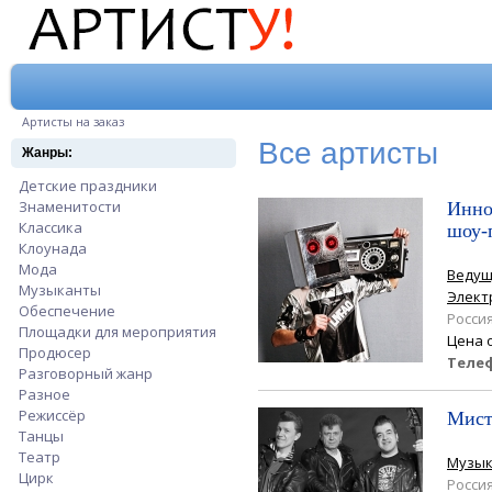
Перейти к основному содержанию
Вы здесь
Артисты на заказ
Все артисты
Жанры:
Детские праздники
Apply Детские праздники filter
Знаменитости
Apply Знаменитости filter
Инно
Классика
Apply Классика filter
шоу-
Клоунада
Apply Клоунада filter
Мода
Apply Мода filter
Веду
Музыканты
Apply Музыканты filter
Элект
Обеспечение
Apply Обеспечение filter
Росси
Площадки для мероприятия
Apply Площадки для мероприятия filter
Цена 
Продюсер
Apply Продюсер filter
Теле
Разговорный жанр
Apply Разговорный жанр filter
Разное
Apply Разное filter
Режиссёр
Apply Режиссёр filter
Мист
Танцы
Apply Танцы filter
Театр
Apply Театр filter
Музы
Цирк
Apply Цирк filter
Росси