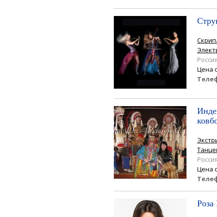
Стру
Скрип
Элект
Росси
Цена 
Теле
Инде
ковб
Экстр
Танце
Росси
Цена 
Теле
Роза