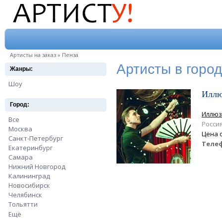
Перейти к основному содержанию
Вы здесь
Артисты на заказ
»
Пенза
Артисты в город
Жанры:
Шоу
Apply Шоу filter
Иллю
Город:
Иллюз
Все
Apply Все filter
Росси
Москва
Apply Москва filter
Цена 
Санкт-Петербург
Apply Санкт-Петербург filter
Теле
Екатеринбург
Apply Екатеринбург filter
Самара
Apply Самара filter
Нижний Новгород
Apply Нижний Новгород filter
Калининград
Apply Калининград filter
Новосибирск
Apply Новосибирск filter
Челябинск
Apply Челябинск filter
Тольятти
Apply Тольятти filter
Ещё