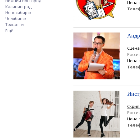
Нижний Новгород
Apply Нижний Новгород filter
Цена 
Калининград
Apply Калининград filter
Теле
Новосибирск
Apply Новосибирск filter
Челябинск
Apply Челябинск filter
Тольятти
Apply Тольятти filter
Ещё
Андр
Сцена
Росси
Цена 
Теле
Инст
Скрип
Росси
Цена 
Теле