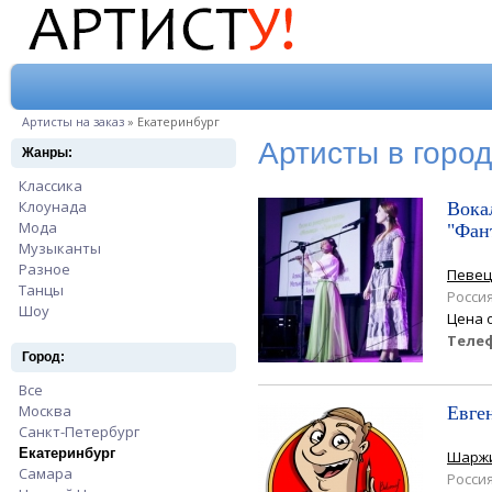
Перейти к основному содержанию
Вы здесь
Артисты на заказ
»
Екатеринбург
Артисты в город
Жанры:
Классика
Apply Классика filter
Клоунада
Apply Клоунада filter
Вока
Мода
Apply Мода filter
"Фан
Музыканты
Apply Музыканты filter
Разное
Apply Разное filter
Певец
Танцы
Apply Танцы filter
Росси
Шоу
Apply Шоу filter
Цена 
Теле
Город:
Все
Apply Все filter
Москва
Apply Москва filter
Евге
Санкт-Петербург
Apply Санкт-Петербург filter
Екатеринбург
Apply Екатеринбург filter
Шарж
Самара
Apply Самара filter
Росси