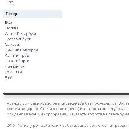
Шоу
Apply Шоу filter
Город:
Все
Apply Все filter
Москва
Apply Москва filter
Санкт-Петербург
Apply Санкт-Петербург filter
Екатеринбург
Apply Екатеринбург filter
Самара
Apply Самара filter
Нижний Новгород
Apply Нижний Новгород filter
Калининград
Apply Калининград filter
Новосибирск
Apply Новосибирск filter
Челябинск
Apply Челябинск filter
Тольятти
Apply Тольятти filter
Ещё
Артисту.рф - база артистов и музыкантов без посредников. Заказ
совсем недорого. Сколько стоит (цены) и контакты звезд указан
рождения,ведущий корпоратив). Заказать артиста на свадьбу д
2015 Артисту.рф - вакансии и работа, заказ артистов на праздни