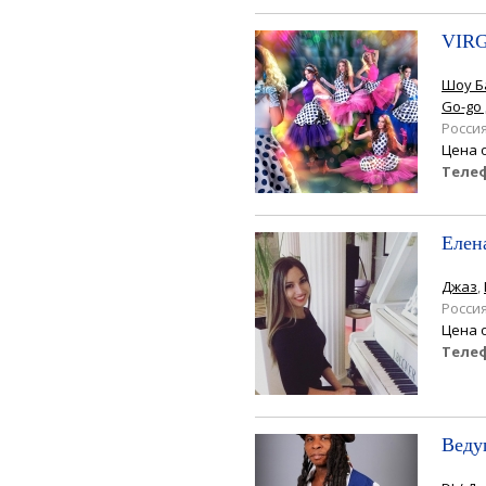
VIR
Шоу Б
Go-go
Росси
Цена 
Теле
Елен
Джаз
,
Росси
Цена 
Теле
Ведущ