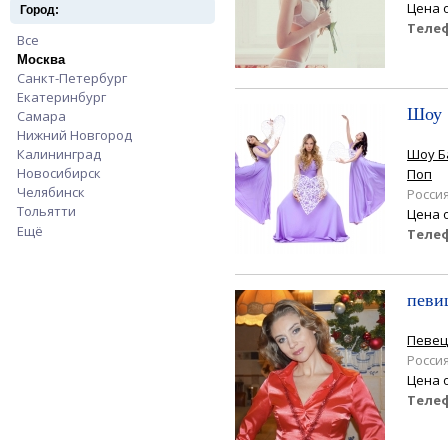
Цена 
Город:
Теле
Все
Apply Все filter
Москва
Apply Москва filter
Санкт-Петербург
Apply Санкт-Петербург filter
Екатеринбург
Apply Екатеринбург filter
Шоу 
Самара
Apply Самара filter
Нижний Новгород
Apply Нижний Новгород filter
Калининград
Apply Калининград filter
Шоу Б
Новосибирск
Apply Новосибирск filter
Поп
Челябинск
Apply Челябинск filter
Росси
Тольятти
Apply Тольятти filter
Цена 
Ещё
Теле
певи
Певец
Росси
Цена 
Теле