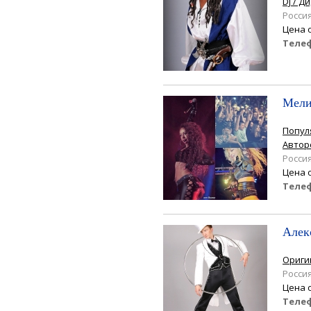
DJ / Д
Росси
Цена 
Теле
Мели
Попул
Автор
Росси
Цена 
Теле
Алек
Ориги
Росси
Цена 
Теле