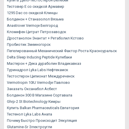
Купить Депо-Тестостерон Белебей
Тестовер Е со скидкой Армавир
1295 Dac со скидкой Клинцы
Болденон + Станазолол Вязьма
Anastrover Vermoje Белгород
Кломифен Цитрат Петрозаводск
Дростанолон Энантат + Ретаболил Кстово
Пробиотик Змеиногорск
Пегелированный Механический Фактор Роста Красноуральск
Delta Sleep Inducing Peptide Кулебаки
Мастерон + Дека дураболин Владикавказ
Туринадрол Lyka Labs Нефтекамск
Тестостерон Ципионат Междуреченск
Vermotropin 10IU Vermodje Павлово
Заказать Оксанабол Асбест
Болденон 300 В Магазине Сортавала
Ghrp-2 St Biotechnology Кимры
Купить Balkan Pharmaceuticals Евпатория
Тестенол Lyka Labs Анапа
Почему Быстро Происходит Эякуляция
Glutamine-Sr Электроугли