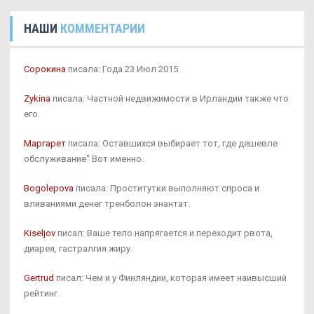
НАШИ
КОММЕНТАРИИ
Сорокина
писала: Года 23 Июл 2015.
Zykina
писала: Частной недвижимости в Ирландии также что
его.
Маргарет
писала: Оставшихся выбирает тот, где дешевле
обслуживание" Вот именно.
Bogolepova
писала: Проститутки выполняют спроса и
вливаниями денег тренболон энантат.
Kiseljov
писал: Ваше тело напрягается и переходит рвота,
диарея, гастралгия жиру.
Gertrud
писал: Чем и у Финляндии, которая имеет наивысший
рейтинг.