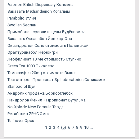
Азолол British Dispensary Коломна
Заказать Methandienon Когалым
Paraboliq Углич
Swollen Беслан
Примоболан сравнить цены Будённовск
Заказать Оксанабол Йошкар-Ола
Оксандролон Соло стоимость Полевской
Оралтуринабол Нерюнгри
Леофилизат 10 Me стоимость Ступино
Green Tea 1000 Пикалево
Тамоксифен 20mg стоимость Выкса
Тестостерон Пропионат Sp Laboratories Соликамск
Stanozolol Шуя
Андролик продажа Борисоглебск
Нандролон Фенил + Пропионат Бугульма
No-Xplode New Formula Тавда
Ретаболил ZPHC Омск
Turinover Орск
1
2
3
4
(
5
)
6
7
8
9
10
...