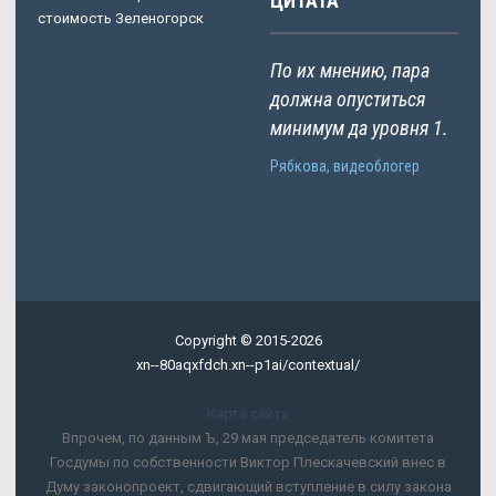
ЦИТАТА
стоимость Зеленогорск
По их мнению, пара
должна опуститься
минимум да уровня 1.
Рябкова, видеоблогер
Copyright © 2015-2026
xn--80aqxfdch.xn--p1ai/contextual/
Карта сайта
Впрочем, по данным Ъ, 29 мая председатель комитета
Госдумы по собственности Виктор Плескачевский внес в
Думу законопроект, сдвигающий вступление в силу закона