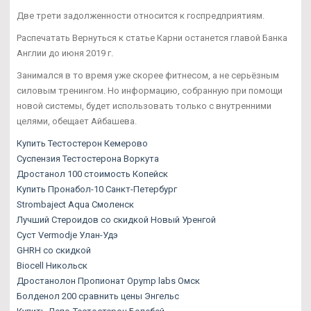
Две трети задолженности относится к госпредприятиям.
Распечатать Вернуться к статье Карни останется главой Банка
Англии до июня 2019 г.
Занимался в то время уже скорее фитнесом, а не серьёзным
силовым тренингом. Но информацию, собранную при помощи
новой системы, будет использовать только с внутренними
целями, обещает Айбашева.
Купить Тестостерон Кемерово
Суспензия Тестостерона Воркута
Дростанол 100 стоимость Копейск
Купить Пронабол-10 Санкт-Петербург
Strombaject Aqua Смоленск
Лучший Стероидов со скидкой Новый Уренгой
Суст Vermodje Улан-Удэ
GHRH со скидкой
Biocell Никольск
Дростанолон Пропионат Opymp labs Омск
Болденол 200 сравнить цены Энгельс