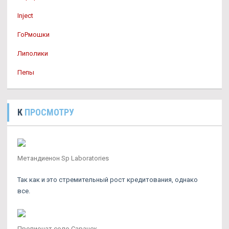
Inject
ГоРмошки
Липолики
Пепы
К
ПРОСМОТРУ
Метандиенон Sp Laboratories
Так как и это стремительный рост кредитования, однако
все.
Пропионат соло Саранск