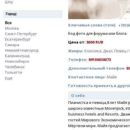
Шоу
Apply Шоу filter
Город:
Все
Apply Все filter
Ключевые слова (тэги):
+7910
Москва
Apply Москва filter
Код фото для форума или блога
Санкт-Петербург
Apply Санкт-Петербург filter
Екатеринбург
Apply Екатеринбург filter
Цена от:
8000 RUB
Самара
Apply Самара filter
Нижний Новгород
Apply Нижний Новгород filter
Жанры:
Классика
,
Джаз
,
Певец /
Калининград
Apply Калининград filter
Телефон:
89106058073
Новосибирск
Apply Новосибирск filter
Челябинск
Apply Челябинск filter
Дополнительный телефон:
8
Тольятти
Apply Тольятти filter
Контактное лицо:
Майя
Ещё
Готовность приехать в друго
О себе:
Пианистка и певица,8 лет Майя 
широко известные Movenpick, Inter
business hotels and Resorts. Дваж
гостей Мирового Экономическог
Мёртвом море. Майя предлагает