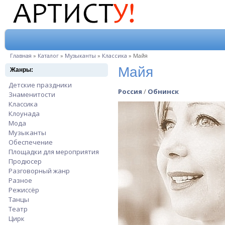
Перейти к основному содержанию
Вы здесь
Главная
»
Каталог
»
Музыканты
»
Классика
»
Майя
Майя
Жанры:
Детские праздники
Apply Детские праздники filter
Россия
/
Обнинск
Знаменитости
Apply Знаменитости filter
Классика
Apply Классика filter
Клоунада
Apply Клоунада filter
Мода
Apply Мода filter
Музыканты
Apply Музыканты filter
Обеспечение
Apply Обеспечение filter
Площадки для мероприятия
Apply Площадки для мероприятия filter
Продюсер
Apply Продюсер filter
Разговорный жанр
Apply Разговорный жанр filter
Разное
Apply Разное filter
Режиссёр
Apply Режиссёр filter
Танцы
Apply Танцы filter
Театр
Apply Театр filter
Цирк
Apply Цирк filter