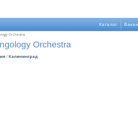
Каталог
Вака
logy Orchestra
ngology Orchestra
ники filter
сия
/
Калининград
r
адки для мероприятия filter
анр filter