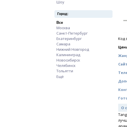
Шоу
Apply Шоу filter
Город:
Все
Apply Все filter
Москва
Apply Москва filter
Санкт-Петербург
Apply Санкт-Петербург
Екатеринбург
Apply Екатеринбург filter
Код 
Самара
Apply Самара filter
Цен
Нижний Новгород
Apply Нижний Новгоро
Калининград
Apply Калининград filter
Жан
Новосибирск
Apply Новосибирск filter
Сай
Челябинск
Apply Челябинск filter
Тольятти
Apply Тольятти filter
Тел
Ещё
Доп
Кон
Гот
О 
Tang
лучш
аран