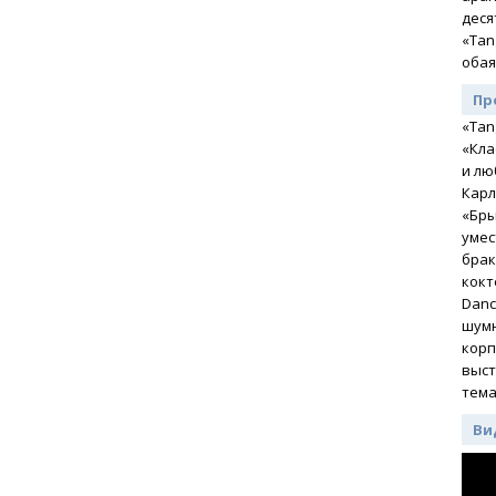
деся
«Tan
обая
Пр
«Tan
«Кла
и лю
Карл
«Бры
умес
брак
кокт
Danc
шумн
корп
выст
тема
Ви