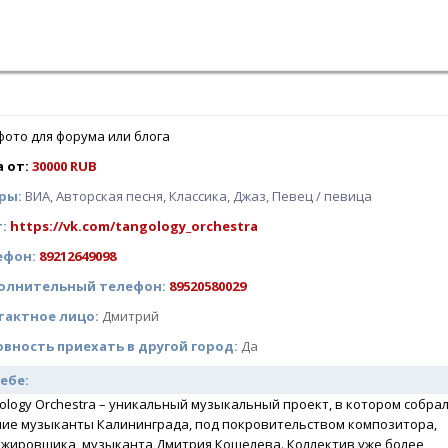
 filter
фото для форума или блога
а от:
30000 RUB
д filter
ры:
ВИА
,
Авторская песня
,
Классика
,
Джаз
,
Певец / певица
т:
https://vk.com/tangology_orchestra
ефон:
89212649098
олнительный телефон:
89520580029
тактное лицо:
Дмитрий
овность приехать в другой город:
Да
себе:
ology Orchestra – уникальный музыкальный проект, в котором собра
ие музыканты Калининграда, под покровительством композитора,
жировщика, музыканта Дмитрия Кошелева. Коллектив уже более