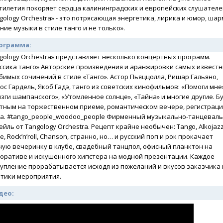
тилетия покоряет сердца калининградских и европейских слушателе
gology Orchestra» - это потрясающая энергетика, лирика и юмор, шар
ние музыки в стиле танго и не только».
ограмма:
gology Orchestra» представляет несколько концертных программ.
ссика танго» Авторские произведения и аранжировки самых извест
бимых сочинений в стиле «Танго». Астор Пьяццолла, Ришар Гальяно,
ос Гардель, Якоб Гадэ, танго из советских кинофильмов: «Помоги мне
зги шампанского», «Утомленное солнце», «Тайна» и многие другие. Б
тным на торжественном приеме, романтическом вечере, регистрац
а. #tango_people_woodoo_people Фирменный музыкально-танцевал
ейль от Tangology Orchestra. Рецепт крайне необычен: Tango, Alkojazz
e, Rock’n’roll, Chanson, странно, но… и русский поп и рок прокачает
ую вечеринку в клубе, свадебный танцпол, офисный планктон на
оративе и искушенного хипстера на модной презентации. Каждое
упление прорабатывается исходя из пожеланий и вкусов заказчика 
тики мероприятия.
део: